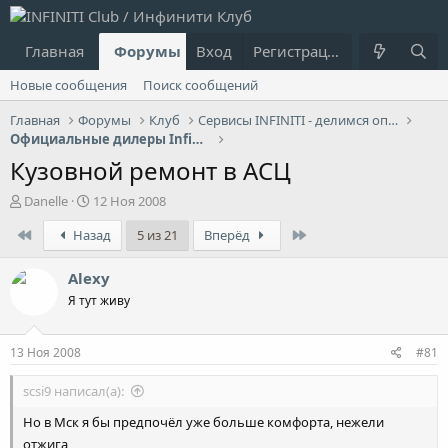
Главная
Форумы
Вход
Что нового?
Регистрация
Пользовател
Новые сообщения
Поиск сообщений
Главная
Форумы
Клуб
Сервисы INFINITI - делимся опытом
Официальные дилеры Infiniti
Кузовной ремонт в АСЦ
А
Д
Danelle
12 Ноя 2008
в
а
First
Last
Назад
5 из 21
Вперёд
т
т
о
а
р
н
Alexy
т
а
Я тут живу
е
ч
м
а
ы
л
13 Ноя 2008
#81
а
scsi9 написал(а):
Но в Мск я бы предпочёл уже больше комфорта, нежели
отжига