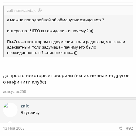
zalt написал(а):
а можно поподробней об обманутых ожиданиях ?
интересно - ЧЕГО вы ожидали... и почему ? )))
Пы.Сы. ...в некотором недоумении - толи радоваца, что сочли
адекватным, толи задумаца - пачиму это было
неожиданностью ? ...нипоняятно... )))
да просто некоторые говорили (вы их не знаете) другое
о инфинити клубе)
лексус ис250
zalt
Я тут живу
13 Ноя 2008
#92