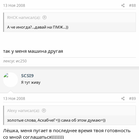
13 Ноя 2008
#88
RHCK написал(а):
А че иногда?...давай на ПМЖ...))
так у меня машина другая
лексус ис250
SCSI9
Я тут живу
13 Ноя 2008
#89
Alexy написал(а):
золотые слова, АсхабчеГ=)) сама об этом думаю=))
Лёшка, меня пугает в последнее время твоя готовность
со мной соглашаться))))))))