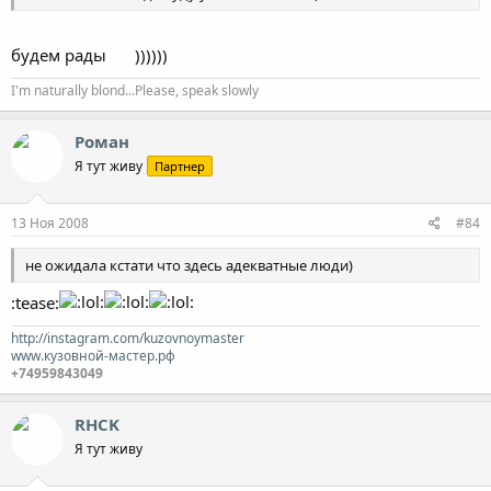
будем рады
))))))
I'm naturally blond...Please, speak slowly
Роман
Я тут живу
Партнер
13 Ноя 2008
#84
не ожидала кстати что здесь адекватные люди)
:tease:
http://instagram.com/kuzovnoymaster
www.кузовной-мастер.рф
+74959843049
RHCK
Я тут живу