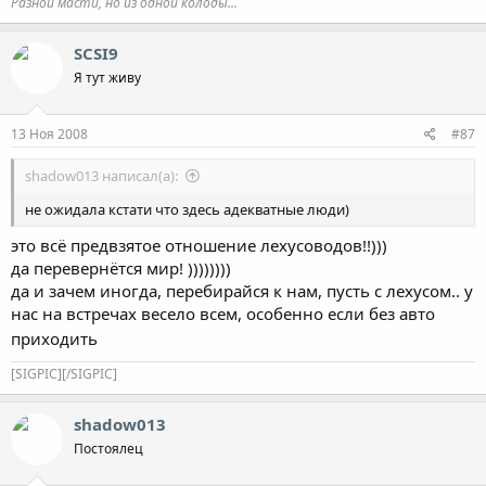
Разной масти, но из одной колоды...
SCSI9
Я тут живу
13 Ноя 2008
#87
shadow013 написал(а):
не ожидала кстати что здесь адекватные люди)
это всё предвзятое отношение лехусоводов!!)))
да перевернётся мир! ))))))))
да и зачем иногда, перебирайся к нам, пусть с лехусом.. у
нас на встречах весело всем, особенно если без авто
приходить
[SIGPIC][/SIGPIC]
shadow013
Постоялец