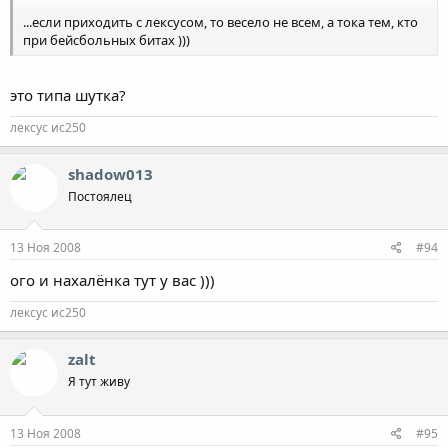
...если приходить с лексусом, то весело не всем, а тока тем, кто
при бейсбольных битах )))
это типа шутка?
лексус ис250
shadow013
Постоялец
13 Ноя 2008
#94
ого и нахалёнка тут у вас )))
лексус ис250
zalt
Я тут живу
13 Ноя 2008
#95