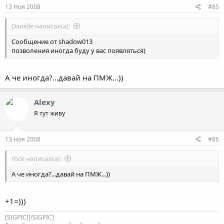
13 Ноя 2008
#85
Danelle написал(а):
Сообщение от shadow013
позволения иногда буду у вас появляться)
А че иногда?...давай на ПМЖ...))
Alexy
Я тут живу
13 Ноя 2008
#86
rhck написал(а):
А че иногда?...давай на ПМЖ...))
+1=)))
[SIGPIC][/SIGPIC]