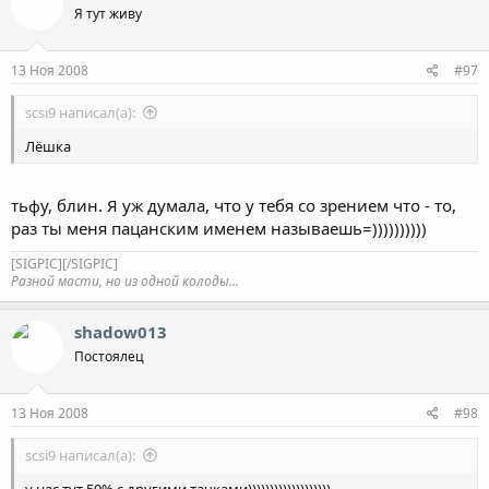
Я тут живу
13 Ноя 2008
#97
scsi9 написал(а):
Лёшка
тьфу, блин. Я уж думала, что у тебя со зрением что - то,
раз ты меня пацанским именем называешь=))))))))))
[SIGPIC][/SIGPIC]
Разной масти, но из одной колоды...
shadow013
Постоялец
13 Ноя 2008
#98
scsi9 написал(а):
у нас тут 50% с другими тачками)))))))))))))))))))