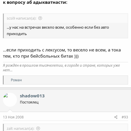
к вопросу аб адыкватнасти:
scsi9 написал(а):
...у нас на встречах весело всем, особенно если без авто
приходить
...если приходить с лексусом, то весело не всем, а тока
тем, кто при бейсбольных битах )))
Я рождён в прошлом тысячелетии, в городе и стране, которых уже
нет...
Р
Роман
е
а
к
shadow013
ц
Постоялец
и
и
:
13 Ноя 2008
#93
zalt написал(а):