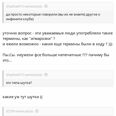
shadow013 написал(а):
да просто некоторые говорили (вы их не знаете) другое о
инфинити клубе)
уточню вопрос - эти уважаемые люди употребляли такие
термины, как "атмарозки" ?
и ежели возможно - какие еще термины были в ходу ? )))
Пы.Сы. неужели фсе больше непечатные ??? пачиму бы
это...
shadow013 написал(а):
это типа шутка?
какие уж тут шутки ((
SCSI9 написал(а):