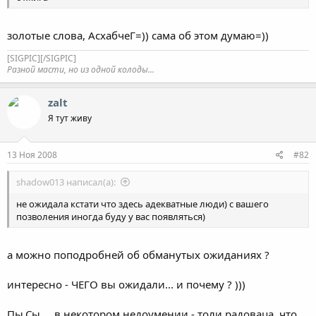
золотые слова, АсхабчеГ=)) сама об этом думаю=))
[SIGPIC][/SIGPIC]
Разной масти, но из одной колоды...
zalt
Я тут живу
13 Ноя 2008
#82
shadow013 написал(а):
не ожидала кстати что здесь адекватные люди) с вашего
позволения иногда буду у вас появляться)
а можно поподробней об обманутых ожиданиях ?
интересно - ЧЕГО вы ожидали... и почему ? )))
Пы.Сы. ...в некотором недоумении - толи радоваца, что