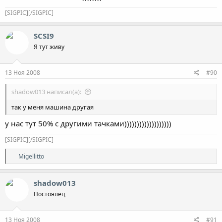
[SIGPIC][/SIGPIC]
SCSI9
Я тут живу
13 Ноя 2008
#90
shadow013 написал(а):
так у меня машина другая
у нас тут 50% с другими тачками)))))))))))))))))))
[SIGPIC][/SIGPIC]
Р
Migellitto
е
а
к
shadow013
ц
Постоялец
и
и
:
13 Ноя 2008
#91