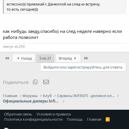
естессно))) приезжай с Данеллой на след-ю встречу.
то есть сегодня)))
как нибудь заеду,спасибо) на след неделе наверно если
работа позволит
лексус ис250
First
Last
Назад
5 из 21
Вперёд
Войдите или зарегистрируйтесь для ответа.
WhatsApp
Электронная почта
Поделиться:
Главная
Форумы
Клуб
Сервисы INFINITI - делимся опытом
Официальные дилеры Infiniti
Обратная связь
Условия и правила
Политика конфиденциальности
Помощь
Главная
R
S
S