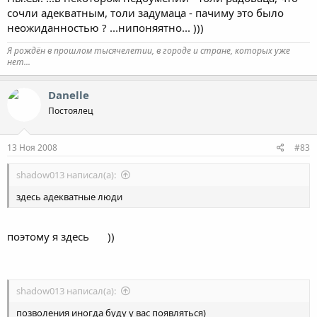
сочли адекватным, толи задумаца - пачиму это было
неожиданностью ? ...нипоняятно... )))
Я рождён в прошлом тысячелетии, в городе и стране, которых уже
нет...
Danelle
Постоялец
13 Ноя 2008
#83
shadow013 написал(а):
здесь адекватные люди
поэтому я здесь
))
shadow013 написал(а):
позволения иногда буду у вас появляться)