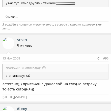
у нас тут 50% с другими тачками)))))))))))))))))))
...были...
Я рождён в прошлом тысячелетии, в городе и стране, которых уже
нет...
SCSI9
Я тут живу
13 Ноя 2008
#96
shadow013 написал(а):
это типа шутка?
естессно))) приезжай с Данеллой на след-ю встречу.
то есть сегодня)))
[SIGPIC][/SIGPIC]
Alexy