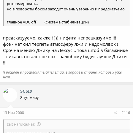
рекламировать..
но в повороты боком заходит очень уверенно и предсказуемо
главное VDC off
(система стабилизации)
читай выше))
предсказууемо, какже ! ))) нифига непрецказуимо !!!
фсе - нет сил терпеть атмосферу лжи и недомолвок !
Срочна меняю Джиху на Лексус... тока штоб в багажнике
- никаво, остальное пох - палюбому будит лучше Джихи
!!!
Я рождён в прошлом тысячелетии, в городе и стране, которых уже
нет...
SCSI9
Я тут живу
13 Ноя 2008
#116
zalt написал(а):