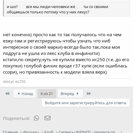
и шо?
все мы люди-человеки же
ты со своими
общаешься только потому что у них лехус?
нет конечно) просто как то так получалось что на чем
езжу-там и регистрируюсь-чтобы узнать что ниб
интересное о своей марки)-всегда было так,пока моя
подруга не ушла из лекс клуба в инфинити)
кстати,по секрету,чуть не купила вместо ис250 (т.е. до его
покупки) голубой финик вроде г37 купе (если ошиблась
ссори), но привязанность к модели взяла верх)
лексус ис250
First
Last
Назад
6 из 21
Вперёд
Войдите или зарегистрируйтесь для ответа.
WhatsApp
Электронная почта
Поделиться:
Главная
Форумы
Клуб
Сервисы INFINITI - делимся опытом