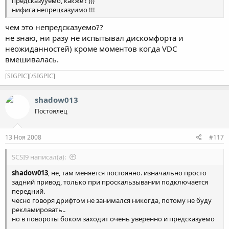
предсказууемо, какже ! )))
нифига непрецказуимо !!!
чем это непредсказуемо??
не знаю, ни разу не испытывал дискомфорта и
неожиданностей) кроме моментов когда VDC
вмешивалась.
[SIGPIC][/SIGPIC]
shadow013
Постоялец
13 Ноя 2008
#117
SCSI9 написал(а):
shadow013
, не, там меняется постоянно. изначально просто
задний привод, только при проскальзывании подключается
передний.
чесно говоря дрифтом не занимался никогда, потому не буду
рекламировать..
но в повороты боком заходит очень уверенно и предсказуемо