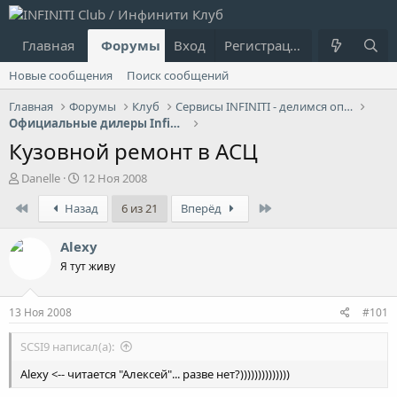
Главная
Форумы
Вход
Что нового?
Регистрация
Пользовател
Новые сообщения
Поиск сообщений
Главная
Форумы
Клуб
Сервисы INFINITI - делимся опытом
Официальные дилеры Infiniti
Кузовной ремонт в АСЦ
А
Д
Danelle
12 Ноя 2008
в
а
First
Last
Назад
6 из 21
Вперёд
т
т
о
а
р
н
Alexy
т
а
Я тут живу
е
ч
м
а
ы
л
13 Ноя 2008
#101
а
SCSI9 написал(а):
Alexy <-- читается "Алексей"... разве нет?))))))))))))))