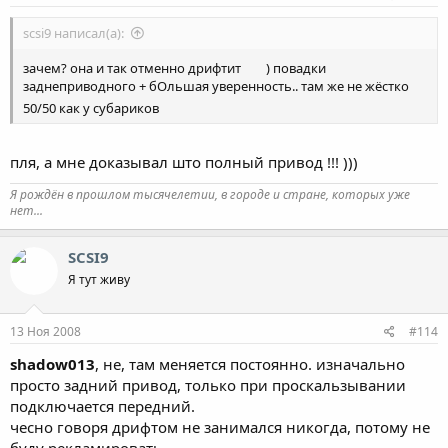
scsi9 написал(а):
зачем? она и так отменно дрифтит
) повадки
заднеприводного + бОльшая уверенность.. там же не жёстко
50/50 как у субариков
пля, а мне доказывал што полный привод !!! )))
Я рождён в прошлом тысячелетии, в городе и стране, которых уже
нет...
SCSI9
Я тут живу
13 Ноя 2008
#114
shadow013
, не, там меняется постоянно. изначально
просто задний привод, только при проскальзывании
подключается передний.
чесно говоря дрифтом не занимался никогда, потому не
буду рекламировать..