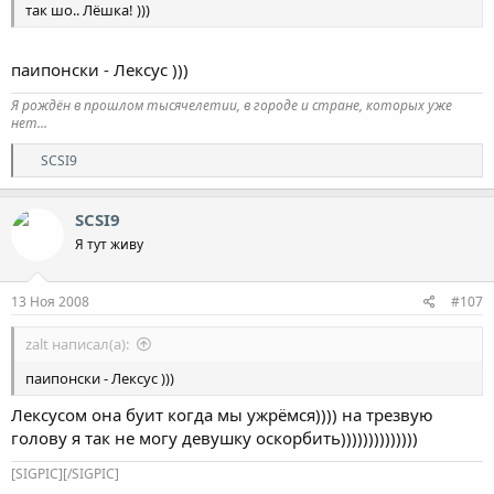
так шо.. Лёшка! )))
паипонски - Лексус )))
Я рождён в прошлом тысячелетии, в городе и стране, которых уже
нет...
Р
SCSI9
е
а
к
SCSI9
ц
Я тут живу
и
и
:
13 Ноя 2008
#107
zalt написал(а):
паипонски - Лексус )))
Лексусом она буит когда мы ужрёмся)))) на трезвую
голову я так не могу девушку оскорбить))))))))))))))
[SIGPIC][/SIGPIC]