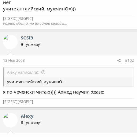
нет
учите английский, мужчинО=)))
[SIGPIC][/SIGPIC]
Разной масти, но из одной колоды...
SCSI9
Я тут живу
13 Ноя 2008
#102
Alexy написал(а):
учите английский, мужчинО=
я по-чеченски читаю)))) Ахмед научил :tease:
[SIGPIC][/SIGPIC]
Alexy
Я тут живу