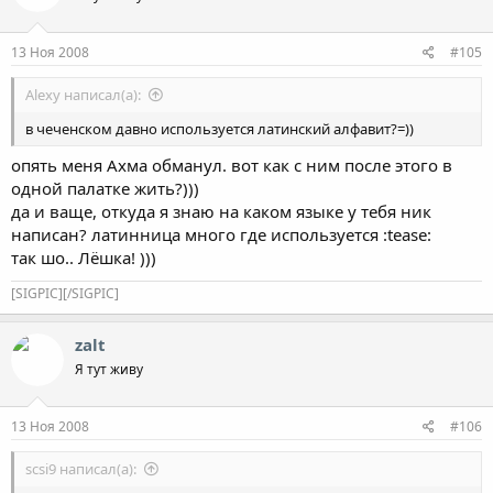
13 Ноя 2008
#105
Alexy написал(а):
в чеченском давно используется латинский алфавит?=))
опять меня Ахма обманул. вот как с ним после этого в
одной палатке жить?)))
да и ваще, откуда я знаю на каком языке у тебя ник
написан? латинница много где используется :tease:
так шо.. Лёшка! )))
[SIGPIC][/SIGPIC]
zalt
Я тут живу
13 Ноя 2008
#106
scsi9 написал(а):