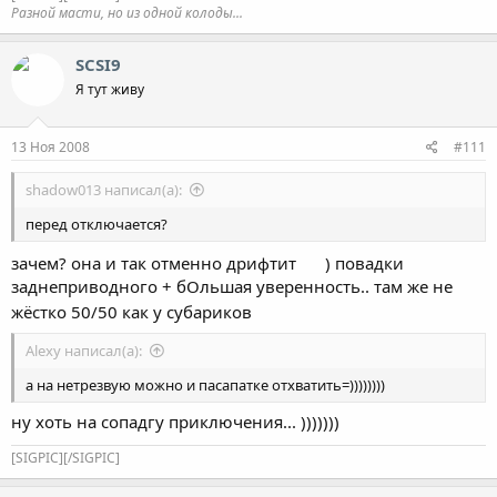
Разной масти, но из одной колоды...
SCSI9
Я тут живу
13 Ноя 2008
#111
shadow013 написал(а):
перед отключается?
зачем? она и так отменно дрифтит
) повадки
заднеприводного + бОльшая уверенность.. там же не
жёстко 50/50 как у субариков
Alexy написал(а):
а на нетрезвую можно и пасапатке отхватить=))))))))
ну хоть на сопадгу приключения... )))))))
[SIGPIC][/SIGPIC]