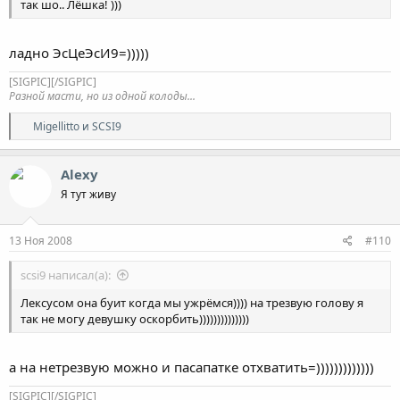
так шо.. Лёшка! )))
ладно ЭсЦеЭсИ9=)))))
[SIGPIC][/SIGPIC]
Разной масти, но из одной колоды...
Р
Migellitto
и
SCSI9
е
а
к
Alexy
ц
Я тут живу
и
и
:
13 Ноя 2008
#110
scsi9 написал(а):
Лексусом она буит когда мы ужрёмся)))) на трезвую голову я
так не могу девушку оскорбить))))))))))))))
а на нетрезвую можно и пасапатке отхватить=)))))))))))))
[SIGPIC][/SIGPIC]