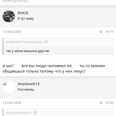
[SIGPIC][/SIGPIC]
RHCK
Я тут живу
13 Ноя 2008
#119
shadow013 написал(а):
так у меня машина другая
и шо?
все мы люди-человеки же
ты со своими
общаешься только потому что у них лехус?
shadow013
Постоялец
13 Ноя 2008
#120
rhck написал(а):