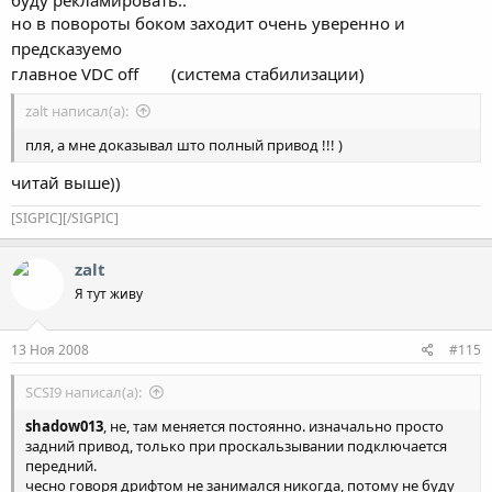
но в повороты боком заходит очень уверенно и
предсказуемо
главное VDC off
(система стабилизации)
zalt написал(а):
пля, а мне доказывал што полный привод !!! )
читай выше))
[SIGPIC][/SIGPIC]
zalt
Я тут живу
13 Ноя 2008
#115
SCSI9 написал(а):
shadow013
, не, там меняется постоянно. изначально просто
задний привод, только при проскальзывании подключается
передний.
чесно говоря дрифтом не занимался никогда, потому не буду