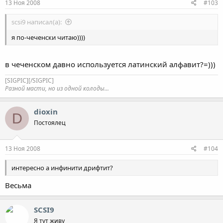
13 Ноя 2008
#103
scsi9 написал(а):
я по-чеченски читаю))))
в чеченском давно используется латинский алфавит?=)))
[SIGPIC][/SIGPIC]
Разной масти, но из одной колоды...
dioxin
D
Постоялец
13 Ноя 2008
#104
интересно а инфинити дрифтит?
Весьма
SCSI9
Я тут живу