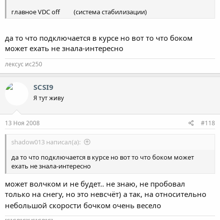
главное VDC off
(система стабилизации)
читай выше))
да то что подключается в курсе но вот то что боком
может ехать не знала-интересно
лексус ис250
SCSI9
Я тут живу
13 Ноя 2008
#118
shadow013 написал(а):
да то что подключается в курсе но вот то что боком может
ехать не знала-интересно
может волчком и не будет.. не знаю, не пробовал
только на снегу, но это невсчёт) а так, на относительно
небольшой скорости бочком очень весело