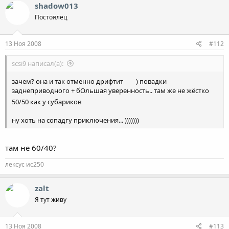
shadow013
Постоялец
13 Ноя 2008
#112
scsi9 написал(а):
зачем? она и так отменно дрифтит
) повадки
заднеприводного + бОльшая уверенность.. там же не жёстко
50/50 как у субариков
ну хоть на сопадгу приключения... )))))))
там не 60/40?
лексус ис250
zalt
Я тут живу
13 Ноя 2008
#113