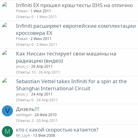
Infiniti EX прошел крэш-тесты IIHS на отлично
Роман
1 Июл 2011
Ответы
0
1 Июл 2011
Infiniti расширяет европейские комплектации
кроссовера EX
Роман
2 Июн 2011
Ответы
0
2 Июн 2011
Как Ниссан тестирует свои машины на
радиацию (видео)
jesus_c
26 Апр 2011
Ответы
10
26 Апр 2011
Sebastian Vettel takes Infiniti for a spin at the
Shanghai International Circuit
jesus_c
24 Апр 2011
Ответы
0
24 Апр 2011
Дизель!!!
V
vanlogan
24 Фев 2010
Ответы
2
20 Апр 2011
кто с какой скоростью катается?
M
Mi_LayA
13 Фев 2008