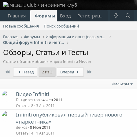
Главная
Форумы
Вход
Что нового?
Регистрация
Пользовател
Новые сообщения
Поиск сообщений
Главная
Форумы
Информация и опыт (весь модельный ряд Infiniti)
Общий форум Infiniti и не только...
Обзоры, Статьи и Тесты
Статьи об автомобилях марки Infiniti и Nissan
First
Last
Назад
2 из 3
Вперёд
Фильтры
Видео Infiniti
Ген.директор
4 Фев 2011
Ответы
8
3 Авг 2011
Infiniti опубликовал первый тизер нового
«паркетника»
de-kos
8 Июл 2011
Ответы
4
1 Авг 2011