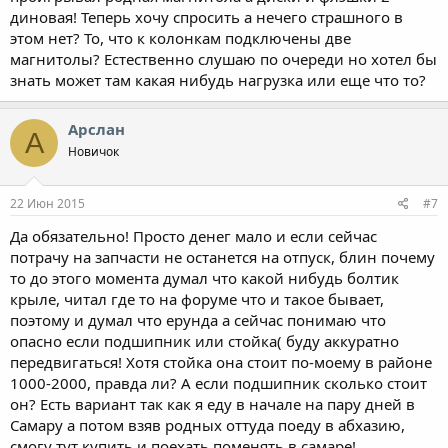
диновая! Теперь хочу спросить а нечего страшного в
этом нет? То, что к колонкам подключены две
магнитолы? Естественно слушаю по очереди но хотел бы
знать может там какая нибудь нагрузка или еще что то?
Арслан
А
Новичок
22 Июн 2015
#7
Да обязательно! Просто денег мало и если сейчас
потрачу на запчасти не останется на отпуск, блин почему
то до этого момента думал что какой нибудь болтик
крыле, читал где то на форуме что и такое бывает,
поэтому и думал что ерунда а сейчас понимаю что
опасно если подшипник или стойка( буду аккуратно
передвигаться! Хотя стойка она стоит по-моему в районе
1000-2000, правда ли? А если подшипник сколько стоит
он? Есть вариант так как я еду в начале на пару дней в
Самару а потом взяв родных оттуда поеду в абхазию,
смогу тут купить и поехать поменять в самаре!