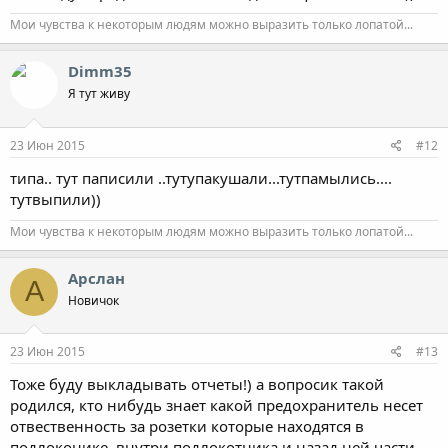
Мои чувства к некоторым людям можно выразить только лопатой...
Dimm35
Я тут живу
23 Июн 2015
#12
типа.. тут паписили ..тутупакушали...тутпамылись....
тутвыпили))
Мои чувства к некоторым людям можно выразить только лопатой...
Арслан
А
Новичок
23 Июн 2015
#13
Тоже буду выкладывать отчеты!) а вопросик такой
родился, кто нибудь знает какой предохранитель несет
отвественность за розетки которые находятся в
подлоконике, внутри подлокотника и назад ней части