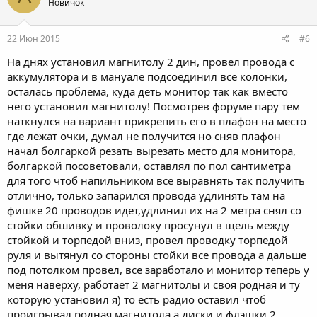
Новичок
22 Июн 2015
#6
На днях установил магнитолу 2 дин, провел провода с
аккумулятора и в мануале подсоединил все колонки,
осталась проблема, куда деть монитор так как вместо
него установил магнитолу! Посмотрев форуме пару тем
наткнулся на вариант прикрепить его в плафон на место
где лежат очки, думал не получится но сняв плафон
начал болгаркой резать вырезать место для монитора,
болгаркой посоветовали, оставлял по пол сантиметра
для того чтоб напильником все выравнять так получить
отлично, только запарился провода удлинять там на
фишке 20 проводов идет,удлинил их на 2 метра снял со
стойки обшивку и проволоку просунул в щель между
стойкой и торпедой вниз, провел проводку торпедой
руля и вытянул со стороны стойки все провода а дальше
под потолком провел, все заработало и монитор теперь у
меня наверху, работает 2 магнитолы и своя родная и ту
которую установил я) то есть радио оставил чтоб
проигрывал родная магнитола а диски и флэшки 2