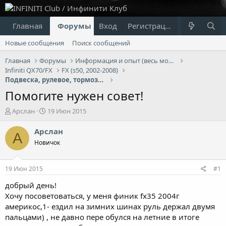
Главная
Форумы
Вход
Что нового?
Регистрация
Пользовател
Новые сообщения
Поиск сообщений
Главная
Форумы
Информация и опыт (весь модельный ряд Infiniti)
Infiniti QX70/FX
FX (s50, 2002-2008)
Подвеска, рулевое, тормоза Infiniti FX
Помогите нужен совет!
А
Д
Арслан
19 Июн 2015
в
а
т
т
Арслан
А
о
а
Новичок
р
н
т
а
е
ч
19 Июн 2015
#1
м
а
ы
л
добрый день!
а
Хочу посоветоваться, у меня финик fx35 2004г
америкос,1- ездил на зимних шинах руль держал двумя
пальцами) , не давно пере обулся на летние в итоге