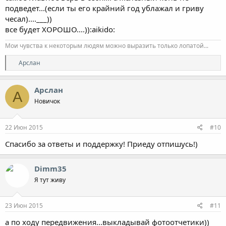
подведет...(если ты его крайний год ублажал и гриву
чесал)....___))
все будет ХОРОШО....)):aikido:
Мои чувства к некоторым людям можно выразить только лопатой...
Р
Арслан
е
а
к
Арслан
А
ц
Новичок
и
и
:
22 Июн 2015
#10
Спасибо за ответы и поддержку! Приеду отпишусь!)
Dimm35
Я тут живу
23 Июн 2015
#11
а по ходу передвижения...выкладывай фотоотчетики))