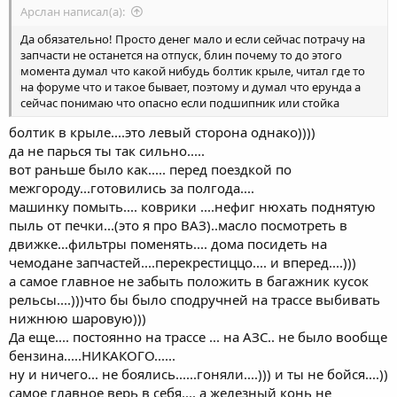
Арслан написал(а):
Да обязательно! Просто денег мало и если сейчас потрачу на
запчасти не останется на отпуск, блин почему то до этого
момента думал что какой нибудь болтик крыле, читал где то
на форуме что и такое бывает, поэтому и думал что ерунда а
сейчас понимаю что опасно если подшипник или стойка
болтик в крыле....это левый сторона однако))))
да не парься ты так сильно.....
вот раньше было как..... перед поездкой по
межгороду...готовились за полгода....
машинку помыть.... коврики ....нефиг нюхать поднятую
пыль от печки...(это я про ВАЗ)..масло посмотреть в
движке...фильтры поменять.... дома посидеть на
чемодане запчастей....перекрестиццо.... и вперед....)))
а самое главное не забыть положить в багажник кусок
рельсы....)))что бы было сподручней на трассе выбивать
нижнюю шаровую)))
Да еще.... постоянно на трассе ... на АЗС.. не было вообще
бензина.....НИКАКОГО......
ну и ничего... не боялись......гоняли....))) и ты не бойся....))
самое главное верь в себя.... а железный конь не