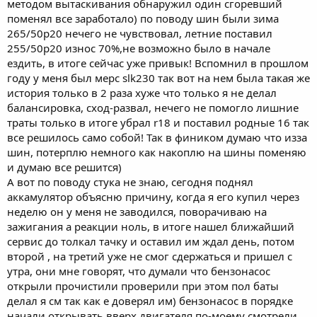
методом вытаскивания обнаружил один сгоревший
поменял все заработало) по поводу шин были зима
265/50р20 нечего не чувствовал, летние поставил
255/50р20 износ 70%,не возможно было в начале
ездить, в итоге сейчас уже привык! Вспомнил в прошлом
году у меня был мерс slk230 так вот на нем была такая же
история только в 2 раза хуже что только я не делал
балансировка, сход-развал, нечего не помогло лишние
траты только в итоге убрал r18 и поставил родные 16 так
все решилось само собой! Так в фиником думаю что изза
шин, потерплю немного как накоплю на шины поменяю
и думаю все решится)
А вот по поводу стука не знаю, сегодня поднял
аккамулятор объясню причину, когда я его купил через
неделю он у меня не заводился, поворачиваю на
зажигания а реакции ноль, в итоге нашел ближайший
сервис до толкал тачку и оставил им ждал день, потом
второй , на третий уже не смог сдержаться и пришел с
утра, они мне говорят, что думали что бензонасос
открыли прочистили проверили при этом пол баты
делал я см так как е доверял им) бензонасос в порядке
начали открывать вверх двигателя по-моему смотрели