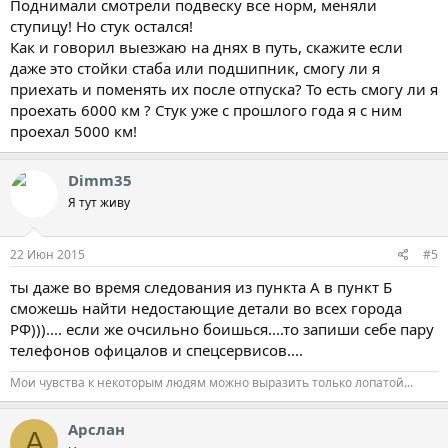
Поднимали смотрели подвеску все норм, меняли
ступицу! Но стук остался!
Как и говорил выезжаю на днях в путь, скажите если
даже это стойки стаба или подшипник, смогу ли я
приехать и поменять их после отпуска? То есть смогу ли я
проехать 6000 км ? Стук уже с прошлого года я с ним
проехал 5000 км!
Dimm35
Я тут живу
22 Июн 2015
#5
ты даже во время следования из пункта А в пункт Б
сможешь найти недостающие детали во всех города
РФ))).... если же очсильно боишься....то запиши себе пару
телефонов офицалов и спецсервисов....
Мои чувства к некоторым людям можно выразить только лопатой...
Арслан
А