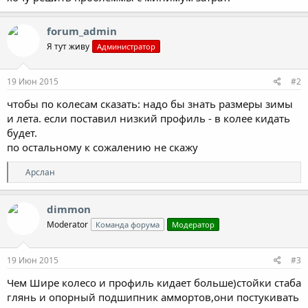
forum_admin
Я тут живу
Администратор
19 Июн 2015
#2
чтобы по колесам сказать: надо бы знать размеры зимы
и лета. если поставил низкий профиль - в колее кидать
будет.
по остальному к сожалению не скажу
Р
Арслан
е
а
к
dimmon
ц
Moderator
Команда форума
Модератор
и
и
:
19 Июн 2015
#3
Чем Шире колесо и профиль кидает больше)стойки стаба
глянь и опорный подшипник аммортов,они постукивать