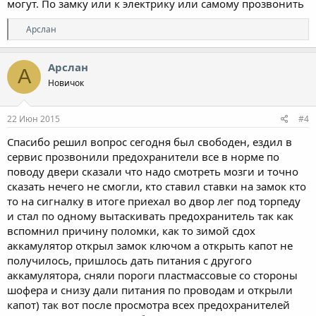
могут. По замку или к электрику или самому прозвонить
Р
Арслан
е
а
к
Арслан
А
ц
Новичок
и
и
:
22 Июн 2015
#4
Спасибо решил вопрос сегодня был свободен, ездил в
сервис прозвонили предохранители все в норме по
поводу двери сказали что надо смотреть мозги и точно
сказать нечего не смогли, кто ставил ставки на замок кто
то на сигналку в итоге приехал во двор лег под торпеду
и стал по одному вытаскивать предохранитель так как
вспомнил причину поломки, как то зимой сдох
аккамулятор открыл замок ключом а открыть капот не
получилось, пришлось дать питания с другого
аккамулятора, сняли пороги пластмассовые со стороны
шофера и снизу дали питания по проводам и открыли
капот) так вот после просмотра всех предохранителей