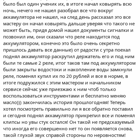
было был один ученик их, в итоге начал ковырять всю
ночь, нечего не нашел разобрал все что вокруг
аккамулятора не нашел, на след день рассказал это все
мастеру он начал ковырять дальше уверяя что такого не
может быть, придя домой нашел документы сигналки и
позвонил им, они сказали что реле находится под
аккумулятором, конечно это было очень секретно
пришлось давать все данные) от радости с утра поехал
поднял аккамулятор раскрутил держатель его и под ним
были те самые 2 реле, итог таков там под аккумулятором
были закрыты водостоки и накопление воды замкнули
реле, поменял купил их по 20 рублей и все в норме, в
итоге подружился с этим мастером и начальником
сервисе сейчас уже приезжаю к ним чтоб только
воспользоваться инструментами и бесплатно меняю
масло))) закончилась история прошлогодняя! Теперь
хотел посмотреть правильно ли я все обратно поставил
и сегодня поднял аккамулятор прикрепил все и поменял
клипсы но увы стук остался! Он такой не предсказуемый
что иногда его совершенно нет то он появляется снова,
такой глухой звук справой стороны по неровностям!