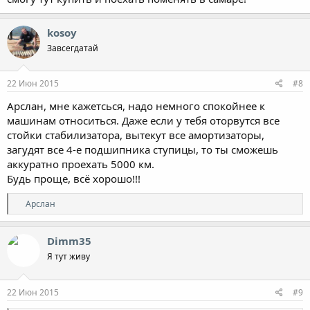
kosoy
Завсегдатай
22 Июн 2015
#8
Арслан, мне кажетсься, надо немного спокойнее к
машинам относиться. Даже если у тебя оторвутся все
стойки стабилизатора, вытекут все амортизаторы,
загудят все 4-е подшипника ступицы, то ты сможешь
аккуратно проехать 5000 км.
Будь проще, всё хорошо!!!
Р
Арслан
е
а
к
Dimm35
ц
Я тут живу
и
и
:
22 Июн 2015
#9