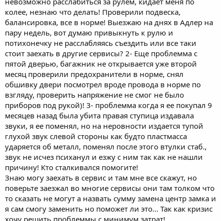
невозможно расслабиться за рулем, кидает меня по
колее, незнаю что делать! Проверили подвеска,
балансировка, все в норме! Выезжаю на днях в Адлер на
пару недель, вот думаю привыкнуть к рулю и
потихонечку не расслабляясь съездить или все таки
стоит заехать в другие сервисы? 2- Еще проблемма с
пятой дверью, багажник не открывается уже второй
месяц проверили предохранители в норме, снял
обшивку двери посмотрел вроде провода в норме по
взгляду, проверить напряжение не смог не было
приборов под рукой)! 3- проблемма когда я ее покупал 9
месяцев назад была убита правая ступица издавала
звуки, я ее поменял, но на неровности издается тупой
глухой звук слевой стороны как будто пластмасса
ударяется об металл, поменял после этого втулки стаб.,
звук не исчез психанул и езжу с ним так как не нашли
причину! Кто сталкивался помогите!
Знаю могу заехать в сервис и там мне все скажут, но
поверьте заезжал во многие сервисы они там толком что
то сказать не могут а назвать сумму замена центр замка и
я сам смогу заменить но поможет ли это... Так как кризис
хочу решить проблеммы с минимум затрат!