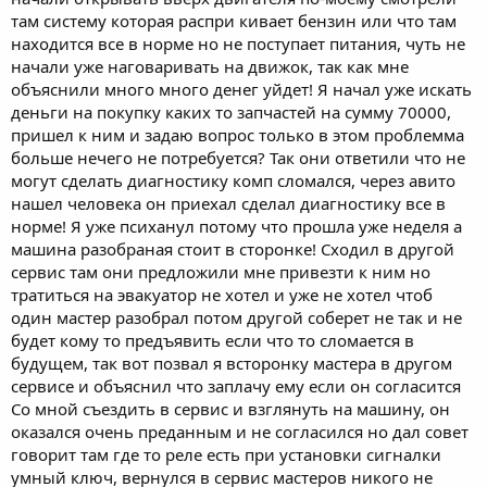
там систему которая распри кивает бензин или что там
находится все в норме но не поступает питания, чуть не
начали уже наговаривать на движок, так как мне
объяснили много много денег уйдет! Я начал уже искать
деньги на покупку каких то запчастей на сумму 70000,
пришел к ним и задаю вопрос только в этом проблемма
больше нечего не потребуется? Так они ответили что не
могут сделать диагностику комп сломался, через авито
нашел человека он приехал сделал диагностику все в
норме! Я уже психанул потому что прошла уже неделя а
машина разобраная стоит в сторонке! Сходил в другой
сервис там они предложили мне привезти к ним но
тратиться на эвакуатор не хотел и уже не хотел чтоб
один мастер разобрал потом другой соберет не так и не
будет кому то предъявить если что то сломается в
будущем, так вот позвал я всторонку мастера в другом
сервисе и объяснил что заплачу ему если он согласится
Со мной съездить в сервис и взглянуть на машину, он
оказался очень преданным и не согласился но дал совет
говорит там где то реле есть при установки сигналки
умный ключ, вернулся в сервис мастеров никого не