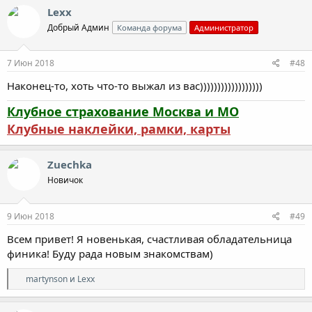
к
Lexx
ц
Добрый Админ
Команда форума
Администратор
и
и
:
7 Июн 2018
#48
Наконец-то, хоть что-то выжал из вас))))))))))))))))))
Клубное страхование Москва и МО
Клубные наклейки, рамки, карты
Zuechka
Новичок
9 Июн 2018
#49
Всем привет! Я новенькая, счастливая обладательница
финика! Буду рада новым знакомствам)
Р
martynson
и
Lexx
е
а
к