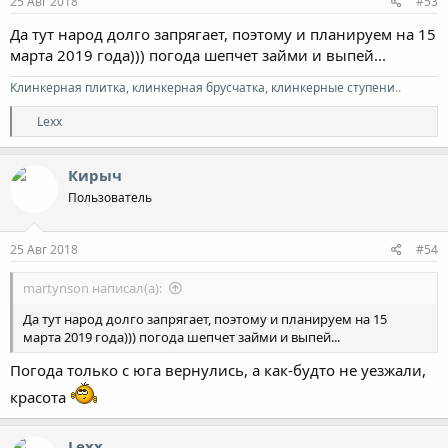
25 Авг 2018
#53
Да тут народ долго запрягает, поэтому и планируем на 15
марта 2019 года))) погода шепчет займи и выпей...
Клинкерная плитка, клинкерная брусчатка, клинкерные ступени
..
Р
Lexx
е
а
к
Кирыч
ц
Пользователь
и
и
:
25 Авг 2018
#54
martynson написал(а):
Да тут народ долго запрягает, поэтому и планируем на 15
марта 2019 года))) погода шепчет займи и выпей...
Погода только с юга вернулись, а как-будто не уезжали,
красота
Lexx