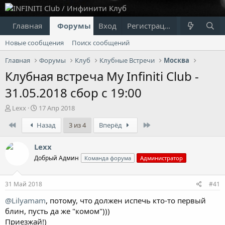
Главная
Форумы
Вход
Что нового?
Регистрация
Пользовател
Новые сообщения
Поиск сообщений
Главная
Форумы
Клуб
Клубные Встречи
Москва
Клубная встреча My Infiniti Club -
31.05.2018 сбор с 19:00
А
Д
Lexx
17 Апр 2018
в
а
First
Last
Назад
3 из 4
Вперёд
т
т
о
а
р
н
Lexx
т
а
Добрый Админ
Команда форума
Администратор
е
ч
м
а
ы
л
31 Май 2018
#41
а
@Lilyamam
, потому, что должен испечь кто-то первый
блин, пусть да же "комом")))
Приезжай!)