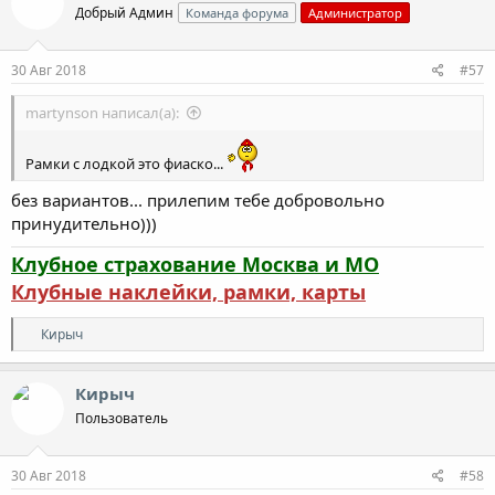
Добрый Админ
Команда форума
Администратор
30 Авг 2018
#57
martynson написал(а):
Рамки с лодкой это фиаско...
без вариантов... прилепим тебе добровольно
принудительно)))
Клубное страхование Москва и МО
Клубные наклейки, рамки, карты
Р
Кирыч
е
а
к
Кирыч
ц
Пользователь
и
и
:
30 Авг 2018
#58