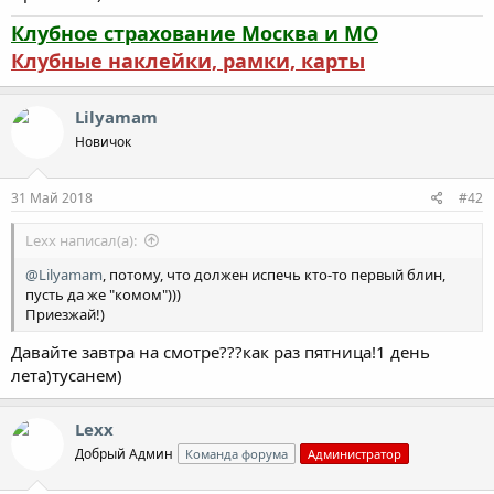
Клубное страхование Москва и МО
Клубные наклейки, рамки, карты
Lilyamam
Новичок
31 Май 2018
#42
Lexx написал(а):
@Lilyamam
, потому, что должен испечь кто-то первый блин,
пусть да же "комом")))
Приезжай!)
Давайте завтра на смотре???как раз пятница!1 день
лета)тусанем)
Lexx
Добрый Админ
Команда форума
Администратор