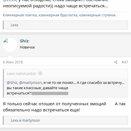
неописуемой радости)) надо чаще встречаться...
Клинкерная плитка, клинкерная брусчатка, клинкерные ступени
..
Р
Lexx
е
а
к
Shiz
ц
Новичок
и
и
:
6 Июн 2018
#47
Lexx написал(а):
@Shiz
,
@martynson
, я че то не понял... А где спасибо за встречу...
вы такие классные, давайте чаще
встречаться?!)))))))))))))))))))))))))))))))
Я только сейчас отошел от полученных эмоций
А так
обязательно надо встречаться еще!
Р
Lexx
и
martynson
е
а