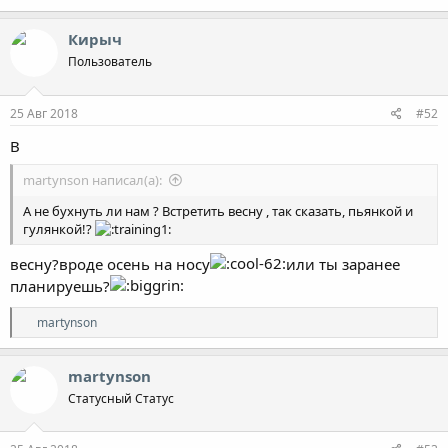
Кирыч
Пользователь
25 Авг 2018
#52
В
martynson написал(а):
А не бухнуть ли нам ? Встретить весну , так сказать, пьянкой и
гулянкой!?
весну?вроде осень на носу
или ты заранее
планируешь?
Р
martynson
е
а
к
martynson
ц
Cтатусный Cтатус
и
и
: