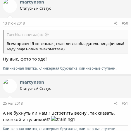
martynson
ц
Cтатусный Cтатус
и
и
:
13 Июн 2018
#50
Zuechka написал(а):
Всем привет! Я новенькая, счастливая обладательница финика!
Буду рада новым знакомствам)
Ну дык, фото то хде?
Клинкерная плитка, клинкерная брусчатка, клинкерные ступени
..
martynson
Cтатусный Cтатус
25 Авг 2018
#51
А не бухнуть ли нам ? Встретить весну , так сказать,
пьянкой и гулянкой!?
Клинкерная плитка, клинкерная брусчатка, клинкерные ступени
..