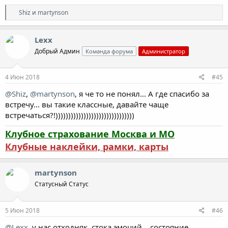
Р
Shiz
и
martynson
е
а
к
Lexx
ц
Добрый Админ
Команда форума
Администратор
и
и
:
4 Июн 2018
#45
@Shiz
,
@martynson
, я че то не понял... А где спасибо за
встречу... вы такие классные, давайте чаще
встречаться?!)))))))))))))))))))))))))))))))
Клубное страхование Москва и МО
Клубные наклейки, рамки, карты
martynson
Cтатусный Cтатус
5 Июн 2018
#46
@Lexx
, у нас отходняк, стока эмоций... состояние