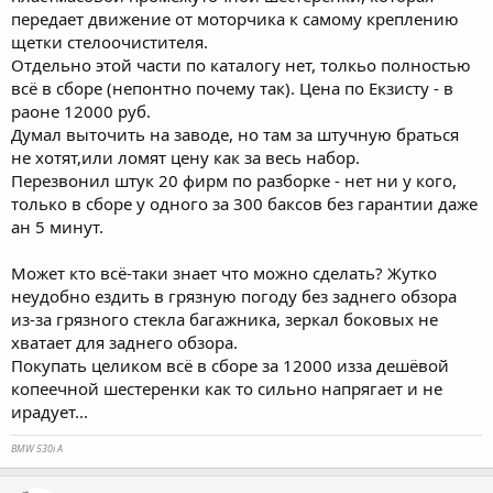
передает движение от моторчика к самому креплению
щетки стелоочистителя.
Отдельно этой части по каталогу нет, толкьо полностью
всё в сборе (непонтно почему так). Цена по Екзисту - в
раоне 12000 руб.
Думал выточить на заводе, но там за штучную браться
не хотят,или ломят цену как за весь набор.
Перезвонил штук 20 фирм по разборке - нет ни у кого,
только в сборе у одного за 300 баксов без гарантии даже
ан 5 минут.
Может кто всё-таки знает что можно сделать? Жутко
неудобно ездить в грязную погоду без заднего обзора
из-за грязного стекла багажника, зеркал боковых не
хватает для заднего обзора.
Покупать целиком всё в сборе за 12000 изза дешёвой
копеечной шестеренки как то сильно напрягает и не
ирадует...
BMW 530i A