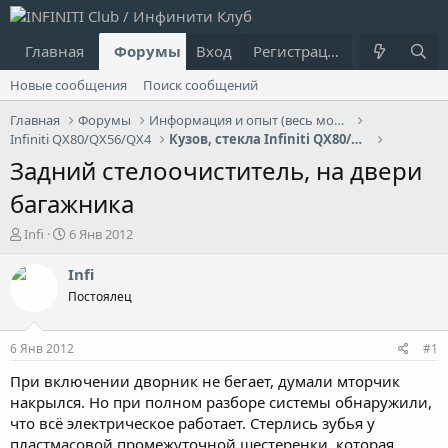
Главная
Форумы
Вход
Что нового?
Регистрация
Пользовател
Новые сообщения
Поиск сообщений
Главная
Форумы
Информация и опыт (весь модельный ряд Infiniti)
Infiniti QX80/QX56/QX4
Кузов, стекла Infiniti QX80/QX56/QX4
Задний стелоочиститель, на двери
багажника
А
Д
Infi
6 Янв 2012
в
а
т
т
Infi
о
а
Постоялец
р
н
т
а
е
ч
6 Янв 2012
#1
м
а
ы
л
При включении дворник не бегает, думали мторчик
а
накрылся. Но при полном разборе системы обнаружили,
что всё электрическое работает. Стерлись зубья у
пластмасовой промежуточной шестеренки, которая