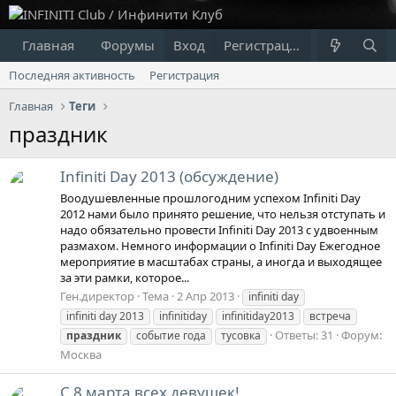
Главная
Форумы
Вход
Что нового?
Регистрация
Пользовате
Последняя активность
Регистрация
Главная
Теги
праздник
Infiniti Day 2013 (обсуждение)
Воодушевленные прошлогодним успехом Infiniti Day
2012 нами было принято решение, что нельзя отступать и
надо обязательно провести Infiniti Day 2013 с удвоенным
размахом. Немного информации о Infiniti Day Ежегодное
мероприятие в масштабах страны, а иногда и выходящее
за эти рамки, которое...
Ген.директор
Тема
2 Апр 2013
infiniti day
infiniti day 2013
infinitiday
infinitiday2013
встреча
Ответы: 31
Форум:
праздник
событие года
тусовка
Москва
С 8 марта всех девушек!