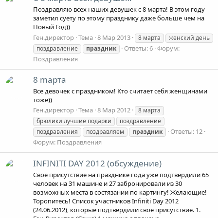
Поздравляю всех наших девушек с 8 марта! В этом году
заметил суету по этому празднику даже больше чем на
Новый Год))
Ген.директор
Тема
8 Мар 2013
8 марта
женский день
Ответы: 6
Форум:
поздравление
праздник
Поздравления
8 mapтa
Все девочек с праздником! Кто считает себя женщинами
тоже))
Ген.директор
Тема
8 Мар 2012
8 марта
брюлики лучшие подарки
поздравление
Ответы: 12
поздравления
поздравляем
праздник
Форум:
Поздравления
INFINITI DAY 2012 (обсуждение)
Свое присутствие на празднике года уже подтвердили 65
человек на 31 машине и 27 забронировали из 30
возможных места в состязании по картингу! Желающие!
Торопитесь! Список участников Infiniti Day 2012
(24.06.2012), которые подтвердили свое присутствие. 1.