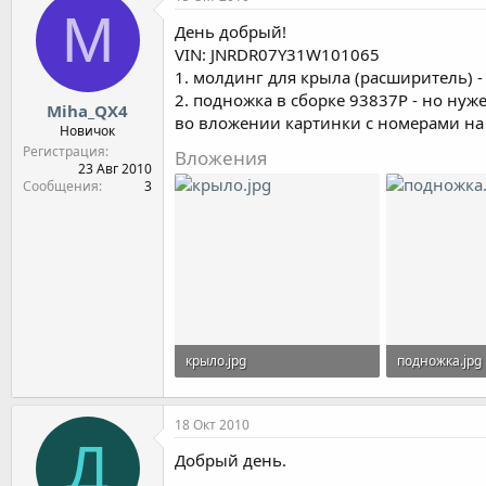
M
День добрый!
VIN: JNRDR07Y31W101065
1. молдинг для крыла (расширитель) -
2. подножка в сборке 93837Р - но нуж
Miha_QX4
во вложении картинки с номерами на 
Новичок
Регистрация
Вложения
23 Авг 2010
Сообщения
3
крыло.jpg
подножка.jpg
90.3 KB · Просмотры: 20
73.3 KB · Про
18 Окт 2010
Д
Добрый день.