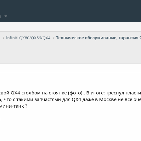
и
Infiniti QX80/QX56/QX4
вой QX4 столбом на стоянке (фото).. В итоге: треснул пла
 что с такими запчастями для QX4 даже в Москве не все оч
мини-танк ?
!