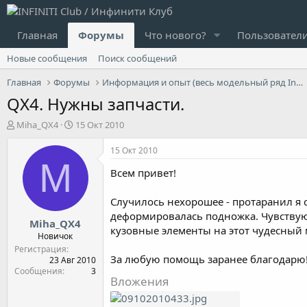
Главная
Форумы
Что нового?
Пользовател
Новые сообщения
Поиск сообщений
Главная
Форумы
Информация и опыт (весь модельный ряд Infiniti)
QX4. Нужны запчасти.
А
Д
Miha_QX4
15 Окт 2010
в
а
т
т
15 Окт 2010
о
а
M
Всем привет!
р
н
т
а
е
ч
Случилось нехорошее - протаранил я с
м
а
деформировалась подножка. Чувствую,
Miha_QX4
ы
л
кузовные элементы на этот чудесный 
а
Новичок
Регистрация
За любую помощь заранее благодарю
23 Авг 2010
Сообщения
3
Вложения