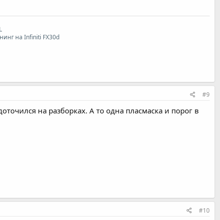
L
инг на Infiniti FX30d
#9
оточился на разборках. А то одна пласмаска и порог в
#10