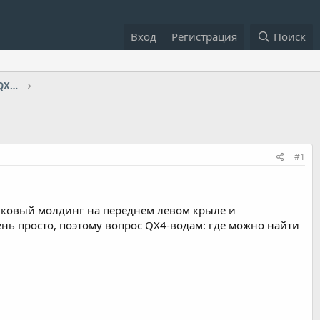
Вход
Регистрация
Поиск
Техническое обслуживание, гарантия QX80/QX56/QX4
#1
стиковый молдинг на переднем левом крыле и
ень просто, поэтому вопрос QX4-водам: где можно найти