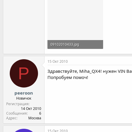
09102010433.jpg
67.1 KB · Просмотры: 42
15 Окт 2010
P
Здравствуйте, Miha_QX4! нужен VIN Ва
Попробуем помоч!
peeroon
Новичок
Регистрация
14 Окт 2010
Сообщения
6
Адрес
Москва
15 Окт 2010