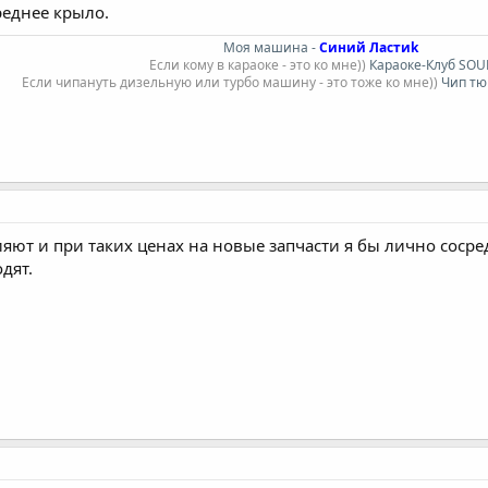
реднее крыло.
Моя машина -
Синий Ластиk
Если кому в караоке - это ко мне))
Караоке-Клуб SOU
Если чипануть дизельную или турбо машину - это тоже ко мне))
Чип тюн
яют и при таких ценах на новые запчасти я бы лично сосред
дят.