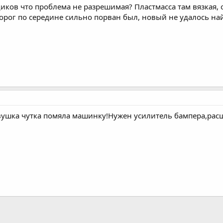
вщиков что проблема не разрешимая? Пластмасса там вязкая
порог по середине сильно порван был, новый не удалось на
евушка чутка помяла машинку!Нужен усилитель бампера,ра