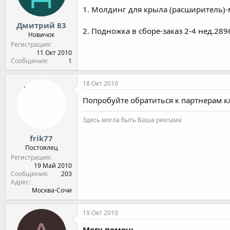
1. Молдинг для крыла (расширитель)-
Дмитрий 83
2. Подножка в сборе-заказ 2-4 нед.289
Новичок
Регистрация
11 Окт 2010
Сообщения
1
18 Окт 2010
Попробуйте обратиться к партнерам кл
Здесь могла быть Ваша реклама
frik77
Постоялец
Регистрация
19 Май 2010
Сообщения
203
Адрес
Москва-Сочи
19 Окт 2010
Могу помочь