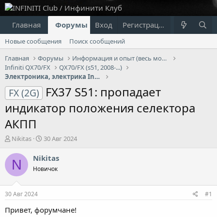
Главная
Форумы
Вход
Что нового?
Регистрация
Пользовател
Новые сообщения
Поиск сообщений
Главная
Форумы
Информация и опыт (весь модельный ряд Infiniti)
Infiniti QX70/FX
QX70/FX (s51, 2008-...)
Электроника, электрика Infiniti QX70/FX
FX37 S51: пропадает
FX (2G)
индикатор положения селектора
АКПП
А
Д
Nikitas
30 Авг 2024
в
а
т
т
Nikitas
N
о
а
Новичок
р
н
т
а
е
ч
30 Авг 2024
#1
м
а
ы
л
Привет, форумчане!
а