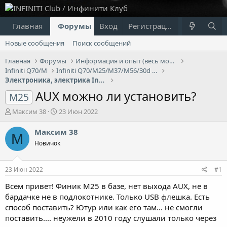
Главная
Форумы
Вход
Что нового?
Регистрация
Пользовател
Новые сообщения
Поиск сообщений
Главная
Форумы
Информация и опыт (весь модельный ряд Infiniti)
Infiniti Q70/M
Infiniti Q70/M25/M37/М56/30d - 3G
Электроника, электрика Infiniti Q70/M
AUX можно ли установить?
M25
А
Д
Максим 38
23 Июн 2022
в
а
т
т
Максим 38
М
о
а
Новичок
р
н
т
а
е
ч
23 Июн 2022
#1
м
а
ы
л
Всем привет! Финик М25 в базе, нет выхода AUX, не в
а
бардачке не в подлокотнике. Только USB флешка. Есть
способ поставить? Ютур или как его там... не смогли
поставить.... неужели в 2010 году слушали только через