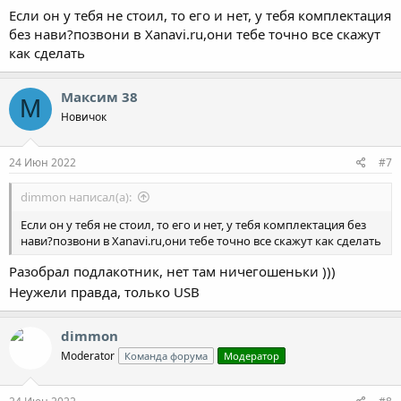
Если он у тебя не стоил, то его и нет, у тебя комплектация
без нави?позвони в Xanavi.ru,они тебе точно все скажут
как сделать
Максим 38
М
Новичок
24 Июн 2022
#7
dimmon написал(а):
Если он у тебя не стоил, то его и нет, у тебя комплектация без
нави?позвони в Xanavi.ru,они тебе точно все скажут как сделать
Разобрал подлакотник, нет там ничегошеньки )))
Неужели правда, только USB
dimmon
Moderator
Команда форума
Модератор