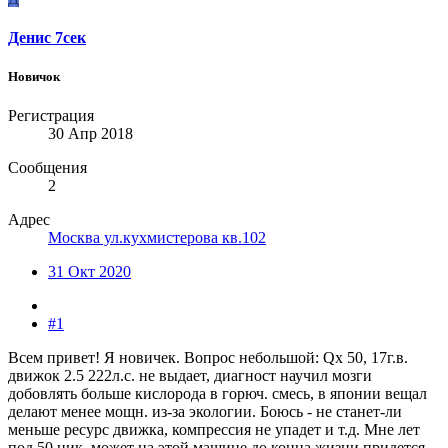
Денис 7сек
Новичок
Регистрация
30 Апр 2018
Сообщения
2
Адрес
Москва ул.кухмистерова кв.102
31 Окт 2020
#1
Всем привет! Я новичек. Вопрос небольшой: Qх 50, 17г.в.
движок 2.5 222л.с. не выдает, диагност научил мозги
добовлять больше кислорода в горюч. смесь, в японии вещал
делают менее мощн. из-за экологии. Боюсь - не станет-ли
меньше ресурс движка, компрессия не упадет и т.д. Мне лет
под 50 ник. может на этой машине до конца жизни придется