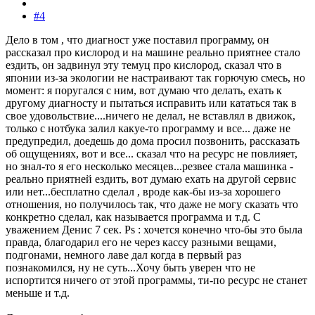
#4
Дело в том , что диагност уже поставил программу, он
рассказал про кислород и на машине реально приятнее стало
ездить, он задвинул эту темуц про кислород, сказал что в
японии из-за экологии не настраивают так горючую смесь, но
момент: я поругался с ним, вот думаю что делать, ехать к
другому диагносту и пытаться исправить или кататься так в
свое удовольствие....ничего не делал, не вставлял в движок,
только с нотбука залил какуе-то программу и все... даже не
предупредил, доедешь до дома просил позвонить, рассказать
об ощущениях, вот и все... сказал что на ресурс не повлияет,
но знал-то я его несколько месяцев...резвее стала машинка -
реально приятней ездить, вот думаю ехать на другой сервис
или нет...бесплатно сделал , вроде как-бы из-за хорошего
отношения, но получилось так, что даже не могу сказать что
конкретно сделал, как называется программа и т.д. С
уважением Денис 7 сек. Ps : хочется конечно что-бы это была
правда, благодарил его не через кассу разными вещами,
подгонами, немного лаве дал когда в первый раз
познакомился, ну не суть...Хочу быть уверен что не
испортится ничего от этой программы, ти-по ресурс не станет
меньше и т.д.