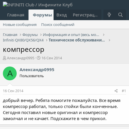
Главная
Форумы
Вход
Что нового?
Регистрация
Пользовател
Новые сообщения
Поиск сообщений
Главная
Форумы
Информация и опыт (весь модельный ряд Infiniti)
Infiniti QX80/QX56/QX4
Техническое обслуживание, гарантия QX80/QX56/QX4
компрессор
А
Д
Александр0995
16 Сен 2014
в
а
т
т
Александр0995
А
о
а
Пользователь
р
н
т
а
е
ч
16 Сен 2014
#1
м
а
ы
л
добрый вечер. Ребята помогите пожалуйста. Все время
а
компрессор работал, только стойки были конченные.
Сегодня поставил новые оригинал и компрессор
замолчал и не качает. Подскажите в чем прикол.