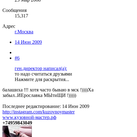
Сообщения
15,317
Адрес
г.Москва
14 Июн 2009
#6
ген.директор написал(а):
то надо считаться друзьями
Нажмите для раскрытия...
балашиха !!! хотя часто бываю в мск !))))Ха
забыл..ИЕрославка МЫтиЩИ !)))))
Последнее редактирование:
14 Июн 2009
http://instagram.com/kuzovnoymaster
www.кузовной-мастер.рф
+74959843049