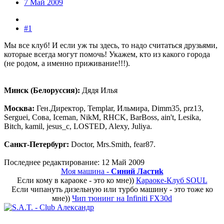
7 Май 2009
#1
Мы все клуб! И если уж ты здесь, то надо считаться друзьями,
которые всегда могут помочь! Укажем, кто из какого города
(не родом, а именно приживание!!!).
Минск (Белоруссия):
Дядя Илья
Москва:
Ген.Директор, Templar, Ильмира, Dimm35, prz13,
Serguei, Сова, Iceman, NikM, RHCK, BarBoss, ain't, Lesika,
Bitch, kamil, jesus_c, LOSTED, Alexy, Juliya.
Санкт-Петербург:
Doctor, Mrs.Smith, fear87.
Последнее редактирование:
12 Май 2009
Моя машина -
Синий Ластиk
Если кому в караоке - это ко мне))
Караоке-Клуб SOUL
Если чипануть дизельную или турбо машину - это тоже ко
мне))
Чип тюнинг на Infiniti FX30d