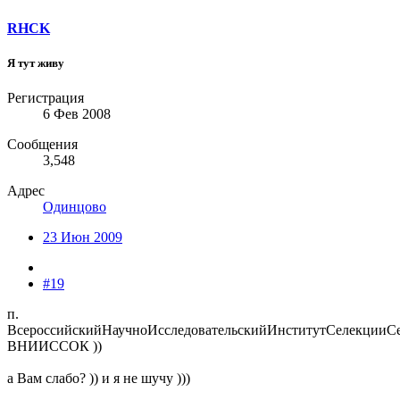
RHCK
Я тут живу
Регистрация
6 Фев 2008
Сообщения
3,548
Адрес
Одинцово
23 Июн 2009
#19
п.
ВсероссийскийНаучноИсследовательскийИнститутСелекцииСе
ВНИИССОК ))
а Вам слабо? )) и я не шучу )))