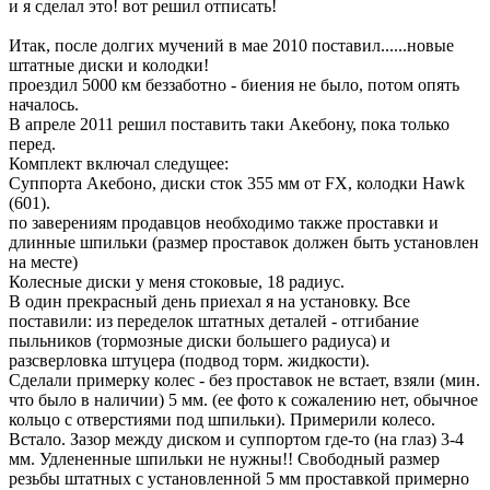
и я сделал это! вот решил отписать!
Итак, после долгих мучений в мае 2010 поставил......новые
штатные диски и колодки!
проездил 5000 км беззаботно - биения не было, потом опять
началось.
В апреле 2011 решил поставить таки Акебону, пока только
перед.
Комплект включал следущее:
Суппорта Акебоно, диски сток 355 мм от FX, колодки Hawk
(601).
по заверениям продавцов необходимо также проставки и
длинные шпильки (размер проставок должен быть установлен
на месте)
Колесные диски у меня стоковые, 18 радиус.
В один прекрасный день приехал я на установку. Все
поставили: из переделок штатных деталей - отгибание
пыльников (тормозные диски большего радиуса) и
разсверловка штуцера (подвод торм. жидкости).
Сделали примерку колес - без проставок не встает, взяли (мин.
что было в наличии) 5 мм. (ее фото к сожалению нет, обычное
кольцо с отверстиями под шпильки). Примерили колесо.
Встало. Зазор между диском и суппортом где-то (на глаз) 3-4
мм. Удлененные шпильки не нужны!! Свободный размер
резьбы штатных с установленной 5 мм проставкой примерно