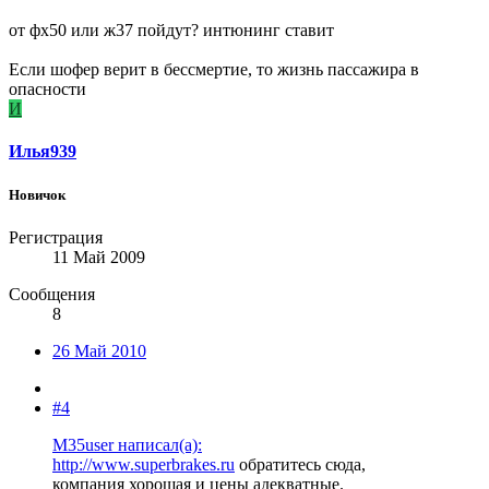
от фх50 или ж37 пойдут? интюнинг ставит
Если шофер верит в бессмертие, то жизнь пассажира в
опасности
И
Илья939
Новичок
Регистрация
11 Май 2009
Сообщения
8
26 Май 2010
#4
M35user написал(а):
http://www.superbrakes.ru
обратитесь сюда,
компания хорошая и цены адекватные.