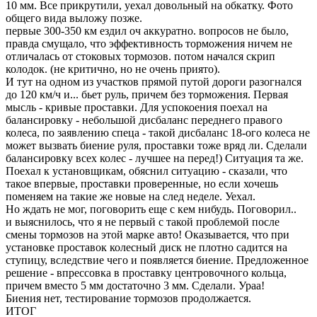
10 мм. Все прикрутили, уехал довольный на обкатку. Фото
общего вида выложу позже.
первые 300-350 км ездил оч аккуратно. вопросов не было,
правда смущало, что эффективность торможения ничем не
отличалась от стоковых тормозов. потом начался скрип
колодок. (не критично, но не очень приято).
И тут на одном из участков прямой путой дороги разогнался
до 120 км/ч и... бьет руль, причем без торможения. Первая
мысль - кривые проставки. Для успокоения поехал на
балансировку - небольшой дисбаланс переднего правого
колеса, по заявлению спеца - такой дисбаланс 18-ого колеса не
может вызвать биение руля, проставки тоже вряд ли. Сделали
балансировку всех колес - лучшее на перед!) Ситуация та же.
Поехал к установщикам, обяснил ситуацию - сказали, что
такое впервые, проставки проверенные, но если хочешь
поменяем на такие же новые на след неделе. Уехал.
Но ждать не мог, поговорить еще с кем нибудь. Поговорил..
и выяснилось, что я не первый с такой проблемой после
смены тормозов на этой марке авто! Оказывается, что при
установке проставок колесный диск не плотно садится на
ступицу, вследствие чего и появляется биение. Предложенное
решение - впрессовка в проставку центровочного кольца,
причем вместо 5 мм достаточно 3 мм. Сделали. Ураа!
Биения нет, тестирование тормозов продолжается.
ИТОГ