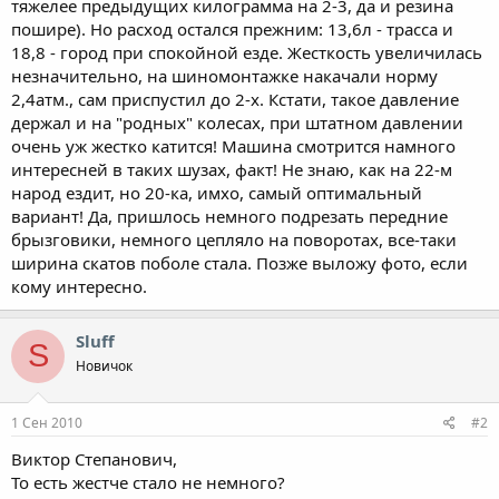
тяжелее предыдущих килограмма на 2-3, да и резина
пошире). Но расход остался прежним: 13,6л - трасса и
18,8 - город при спокойной езде. Жесткость увеличилась
незначительно, на шиномонтажке накачали норму
2,4атм., сам приспустил до 2-х. Кстати, такое давление
держал и на "родных" колесах, при штатном давлении
очень уж жестко катится! Машина смотрится намного
интересней в таких шузах, факт! Не знаю, как на 22-м
народ ездит, но 20-ка, имхо, самый оптимальный
вариант! Да, пришлось немного подрезать передние
брызговики, немного цепляло на поворотах, все-таки
ширина скатов поболе стала. Позже выложу фото, если
кому интересно.
Sluff
S
Новичок
1 Сен 2010
#2
Виктор Степанович,
То есть жестче стало не немного?