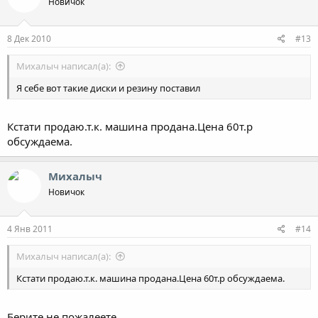
Новичок
8 Дек 2010
#13
Михалыч написал(а):
Я себе вот такие диски и резину поставил
Кстати продаю.т.к. машина продана.Цена 60т.р
обсуждаема.
Михалыч
Новичок
4 Янв 2011
#14
Михалыч написал(а):
Кстати продаю.т.к. машина продана.Цена 60т.р обсуждаема.
Берите не пожалеете.