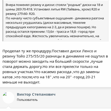
Вчера поменял резину и диски: стояли "родные" диски на 18 и
шины 265\70-R18. Установил литье RW (Тайвань, хром) R20 и
резину 275\60- R20.
По началу чисто субъективные ощущения - динамика разгона
несколько ухудшилась (диски массивные, тяжелее
предыдущих килограмма на 2-3, да и резина пошире). Но
расход остался прежним: 13,6л - трасса и 18,8 - город при
спокойной езде. Жесткость увеличилась незначительно, на
шиномонтажке накачали норму 2,4атм., сам приспустил до 2-х.
Кстати, такое давление держал и на "родных" колесах, при
штатном давлении очень уж жестко катится! Машина
Проделал ту же процедуру.Поставил диски Ленсо и
смотрится намного интересней в таких шузах, факт! Не знаю,
резину Тойо 275/55/20 разницы в динамике не ощутил в
как на 22-м народ ездит, но 20-ка, имхо, самый оптимальный
поворот можно заходить на большей скорости ,лучше
вариант! Да, пришлось немного подрезать передние
стала держать дорогу.Но эти все прелести только на
брызговики, немного цепляло на поворотах, все-таки ширина
ровных участках.Что касаемо расхода ,что до замены
скатов поболе стала. Позже выложу фото, если кому интересно.
катов ,что после,что на 18" ,что на 20" -город 20-21
меньше не выходит.
Виктор Степанович
Пользователь