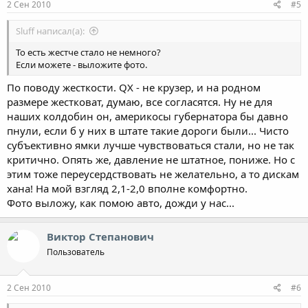
2 Сен 2010
#5
Sluff написал(а):
То есть жестче стало не немного?
Если можете - выложите фото.
По поводу жесткости. QX - не крузер, и на родном
размере жестковат, думаю, все согласятся. Ну не для
наших колдобин он, америкосы губернатора бы давно
пнули, если б у них в штате такие дороги были... Чисто
субъективно ямки лучше чувствоваться стали, но не так
критично. Опять же, давление не штатное, пониже. Но с
этим тоже переусердствовать не желательно, а то дискам
хана! На мой взгляд 2,1-2,0 вполне комфортно.
Фото выложу, как помою авто, дожди у нас...
Виктор Степанович
Пользователь
2 Сен 2010
#6