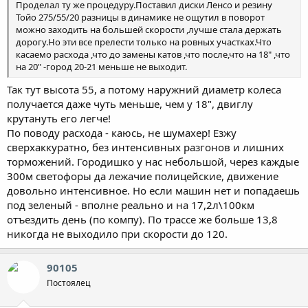
Проделал ту же процедуру.Поставил диски Ленсо и резину
Тойо 275/55/20 разницы в динамике не ощутил в поворот
можно заходить на большей скорости ,лучше стала держать
дорогу.Но эти все прелести только на ровных участках.Что
касаемо расхода ,что до замены катов ,что после,что на 18" ,что
на 20" -город 20-21 меньше не выходит.
Так тут высота 55, а потому наружний диаметр колеса
получается даже чуть меньше, чем у 18", двиглу
крутануть его легче!
По поводу расхода - каюсь, не шумахер! Езжу
сверхаккуратно, без интенсивных разгонов и лишних
торможений. Городишко у нас небольшой, через каждые
300м светофоры да лежачие полицейские, движение
довольно интенсивное. Но если машин нет и попадаешь
под зеленый - вполне реально и на 17,2л\100км
отъездить день (по компу). По трассе же больше 13,8
никогда не выходило при скорости до 120.
90105
Постоялец