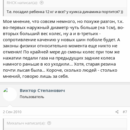
RHCK написал(а):
Т.е. посадил ребенка 12 кг и все? у куикса динамика портится? ))
Мое мнение, что совсем немного, но похуже разгон, т.к.
во-первых наружный диаметр чуть больше (на 1см), во-
вторых больший вес колес, ну а и в-третьих -
сопротивление качению у новых шин поболе будет. А
законы физики относительно момента еще никто не
отменял! По крайней мере до смены колес при том же
нажатии педали газа на предыдущих задние колеса
намного раньше в юз уходили... Хотя, старая резина
почти лысая была... Короче, сколько людей - столько
мнений, говорю лишь за себя.
Виктор Степанович
Пользователь
2 Сен 2010
#7
Михалыч написал(а):