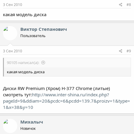
3 Сен 2010
#8
какая модель диска
Виктор Степанович
Пользователь
3 Сен 2010
#9
90105 написал(а):
какая модель диска
Диски RW Premium (Хром) Н-377 Chrome (литые)
смотреть тут:
http://www.inter-shina.ru/index.php?
pageId=9&ddiam=20&pcdc=6&pcdd=139.7&proizv=1&type=
1&x=38&y=10
Михалыч
Новичок