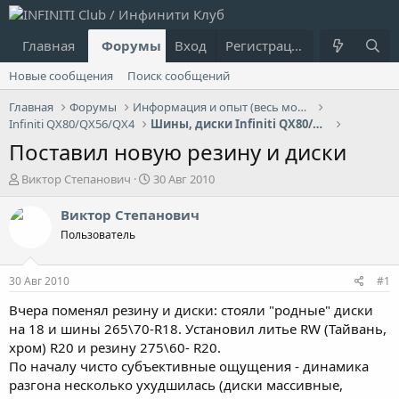
Главная
Форумы
Вход
Что нового?
Регистрация
Пользовател
Новые сообщения
Поиск сообщений
Главная
Форумы
Информация и опыт (весь модельный ряд Infiniti)
Infiniti QX80/QX56/QX4
Шины, диски Infiniti QX80/QX56/QX4
Поставил новую резину и диски
А
Д
Виктор Степанович
30 Авг 2010
в
а
т
т
Виктор Степанович
о
а
Пользователь
р
н
т
а
е
ч
30 Авг 2010
#1
м
а
ы
л
Вчера поменял резину и диски: стояли "родные" диски
а
на 18 и шины 265\70-R18. Установил литье RW (Тайвань,
хром) R20 и резину 275\60- R20.
По началу чисто субъективные ощущения - динамика
разгона несколько ухудшилась (диски массивные,