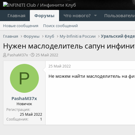
Главная
Форумы
Что нового?
Пользовател
Новые сообщения
Поиск сообщений
Главная
Форумы
Клуб
My-Infiniti в России
Уральский феде
Нужен маслоделитель сапун инфинит
А
Д
PashaM37x
25 Май 2022
в
а
т
т
25 Май 2022
о
а
P
Не можем найти маслоделитель на фи
р
н
т
а
е
ч
м
а
PashaM37x
ы
л
а
Новичок
Регистрация
25 Май 2022
Сообщения
1