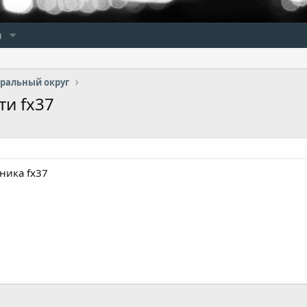
и
ральный округ
и fx37
ника fx37