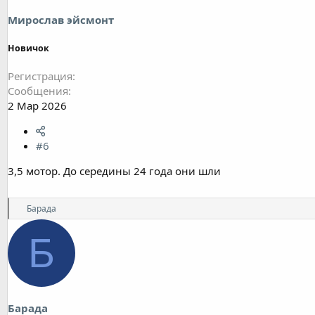
Мирослав эйсмонт
Новичок
Регистрация
Сообщения
2 Мар 2026
#6
3,5 мотор. До середины 24 года они шли
Р
Барада
е
а
Б
к
ц
и
и
:
Барада