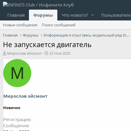
Главная
Форумы
Что нового?
Пользовател
Новые сообщения
Поиск сообщений
Главная
Форумы
Информация и опыт (весь модельный ряд Infiniti)
Не запускается двигатель
А
Д
Мирослав эйсмонт
22 Ноя 2025
в
а
т
т
М
о
а
р
н
т
а
е
ч
м
а
ы
л
Мирослав эйсмонт
а
Новичок
Регистрация
Сообщения