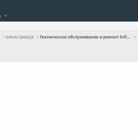
и
Infiniti QX60/JX
Техническое обслуживание и ремонт Infiniti QX60/JX