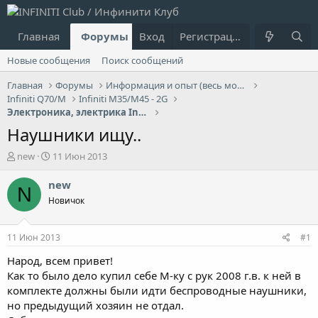
Главная
Форумы
Вход
Что нового?
Регистрация
Пользовател
Новые сообщения
Поиск сообщений
Главная
Форумы
Информация и опыт (весь модельный ряд Infiniti)
Infiniti Q70/M
Infiniti M35/M45 - 2G
Электроника, электрика Infiniti M35/M45
Наушники ищу..
А
Д
new
11 Июн 2013
в
а
т
т
new
N
о
а
Новичок
р
н
т
а
е
ч
11 Июн 2013
#1
м
а
ы
л
Народ, всем привет!
а
Как то было дело купил себе М-ку с рук 2008 г.в. к ней в
комплекте должны были идти беспроводные наушники,
но предыдущий хозяин не отдал.