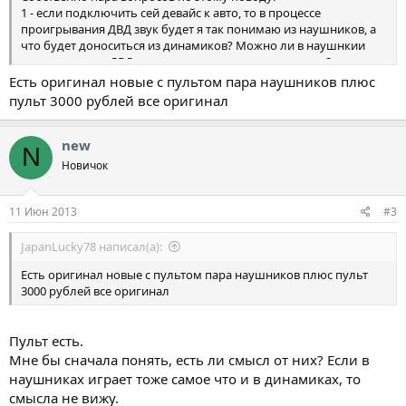
1 - если подключить сей девайс к авто, то в процессе
проигрывания ДВД звук будет я так понимаю из наушников, а
что будет доноситься из динамиков? Можно ли в наушнкии
загнать звук от ДВД, а из динамиков например радио?
2 - а существует ли какой либо аналог? (кроме родных
Есть оригинал новые с пультом пара наушников плюс
наушников), да и собственно они по блютуз работают?
пульт 3000 рублей все оригинал
new
N
Новичок
11 Июн 2013
#3
JapanLucky78 написал(а):
Есть оригинал новые с пультом пара наушников плюс пульт
3000 рублей все оригинал
Пульт есть.
Мне бы сначала понять, есть ли смысл от них? Если в
наушниках играет тоже самое что и в динамиках, то
смысла не вижу.