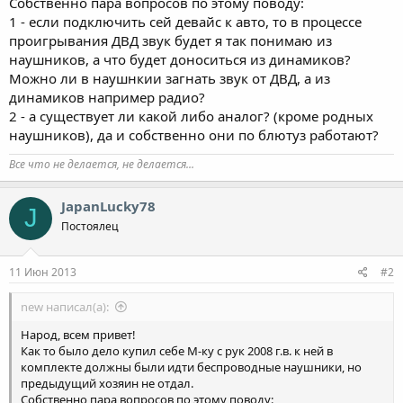
Собственно пара вопросов по этому поводу:
1 - если подключить сей девайс к авто, то в процессе
проигрывания ДВД звук будет я так понимаю из
наушников, а что будет доноситься из динамиков?
Можно ли в наушнкии загнать звук от ДВД, а из
динамиков например радио?
2 - а существует ли какой либо аналог? (кроме родных
наушников), да и собственно они по блютуз работают?
Все что не делается, не делается...
JapanLucky78
J
Постоялец
11 Июн 2013
#2
new написал(а):
Народ, всем привет!
Как то было дело купил себе М-ку с рук 2008 г.в. к ней в
комплекте должны были идти беспроводные наушники, но
предыдущий хозяин не отдал.
Собственно пара вопросов по этому поводу: