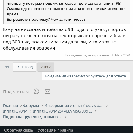
японцы, у которых подвижная скоба - детище компании ТРВ.
Смазка однозначно не поможет, или на очень незначительное
время.
Вы решили проблему? Чем закончилось?
Езжу на ниссанах и тойотах с 93 года, и стука суппортов
ни разу не было, хотя на некоторых авто пробеги были
под 300 тыс, подклинивания да были, и то из за не
обслуживания вовремя
Последнее редактирование:
30 Июл 2020
First
Назад
2 из 2
Войдите или зарегистрируйтесь для ответа.
WhatsApp
Электронная почта
Поделиться:
Главная
Форумы
Информация и опыт (весь модельный ряд Infiniti)
Infiniti Q70/M
Infiniti Q70/M25/M37/М56/30d - 3G
Подвеска, рулевое, тормоза Infiniti Q70/M
Обратная связь
Условия и правила