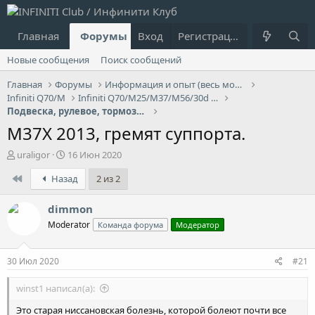
Главная
Форумы
Вход
Что нового?
Регистрация
Пользовател
Новые сообщения
Поиск сообщений
Главная
Форумы
Информация и опыт (весь модельный ряд Infiniti)
Infiniti Q70/M
Infiniti Q70/M25/M37/М56/30d - 3G
Подвеска, рулевое, тормоза Infiniti Q70/M
М37Х 2013, гремят суппорта.
А
Д
uraligor
16 Июн 2020
в
а
First
Назад
2 из 2
т
т
о
а
р
н
dimmon
т
а
Moderator
Команда форума
Модератор
е
ч
м
а
ы
л
30 Июл 2020
#21
а
winst1 написал(а):
Это старая ниссановская болезнь, которой болеют почти все