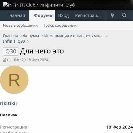
Главная
Форумы
Вход
Что нового?
Регистрация
Пользовател
Новые сообщения
Поиск сообщений
Главная
Форумы
Информация и опыт (весь модельный ряд Infiniti)
Infiniti Q30
Для чего это
Q30
А
Д
rikitikir
18 Фев 2024
в
а
т
т
R
о
а
р
н
т
а
е
ч
м
а
ы
л
rikitikir
а
Новичок
Регистрация
18 Фев 2024
Сообщения
1