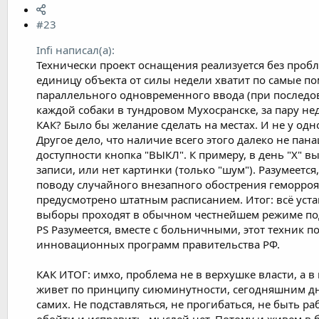
#23
Infi написал(а):
Технически проект оснащения реализуется без пробл
единицу объекта от силы недели хватит по самые пом
параллельного одновременного ввода (при последов
каждой собаки в тундровом Мухосранске, за пару нед
КАК? Было бы желание сделать на местах. И не у одног
Другое дело, что наличие всего этого далеко не пан
доступности кнопка "ВЫКЛ". К примеру, в день "Х" в
записи, или нет картинки (только "шум"). Разумеетс
поводу случайного внезапного обострения геморроя на
предусмотрено штатным расписанием. Итог: всё устан
выборы проходят в обычном честнейшем режиме под
PS Разумеется, вместе с больничными, этот техник 
инновационных программ правительства РФ.
КАК ИТОГ: имхо, проблема не в верхушке власти, а в 
живет по принципу сиюминутности, сегодняшним днем
самих. Не подставляться, не прогибаться, не быть р
обойти и исправить, мыслей нет. Потому и живем в б