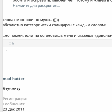
Нажмите для раскрытия...
слова не юноши но мужа.. )))))
абсолютно категорически солидарен с каждым словом!
..но помни, если ты остановишь меня и скажешь «довольно
Р
Infi
е
а
к
ц
и
и
:
mad hatter
Я тут живу
Регистрация
Сообщения
23 Дек 2011