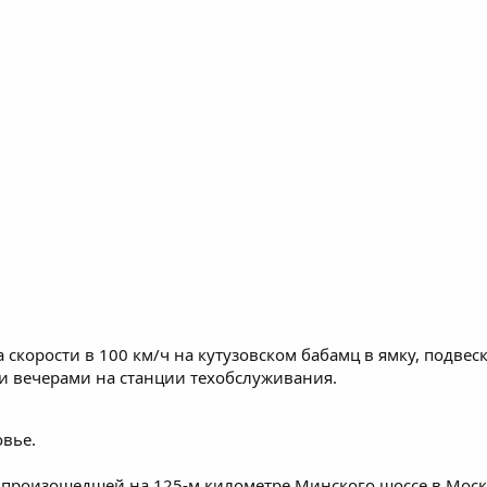
 на скорости в 100 км/ч на кутузовском бабамц в ямку, подве
ми вечерами на станции техобслуживания.
овье.
 произошедшей на 125-м километре Минского шоссе в Моск