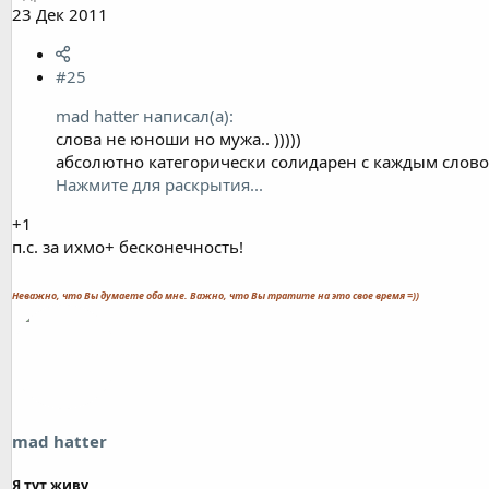
23 Дек 2011
#25
mad hatter написал(а):
слова не юноши но мужа.. )))))
абсолютно категорически солидарен с каждым слово
Нажмите для раскрытия...
+1
п.с. за ихмо+ бесконечность!
Неважно, что Вы думаете обо мне. Важно, что Вы тратите на это свое время =))
mad hatter
Я тут живу