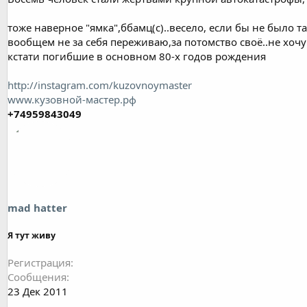
тоже наверное "ямка",ббамц(с)..весело, если бы не было та
вообщем не за себя переживаю,за потомство своё..не хочу
кстати погибшие в основном 80-х годов рождения
http://instagram.com/kuzovnoymaster
www.кузовной-мастер.рф
+74959843049
mad hatter
Я тут живу
Регистрация
Сообщения
23 Дек 2011