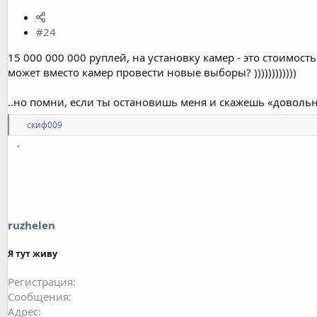
#24
15 000 000 000 руплей, на установку камер - это стоимос
может вместо камер провести новые выборы? ))))))))))))
..но помни, если ты остановишь меня и скажешь «довольно
Р
скиф009
е
а
к
ц
и
и
:
ruzhelen
Я тут живу
Регистрация
Сообщения
Адрес