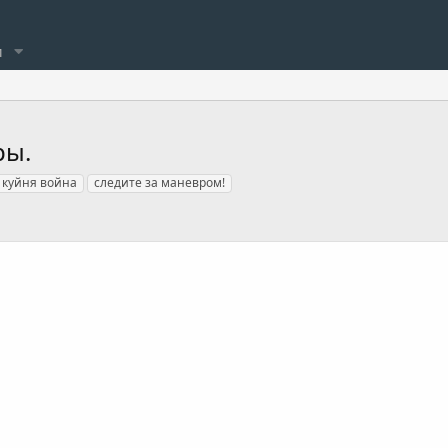
и
ры.
куйня война
следите за маневром!