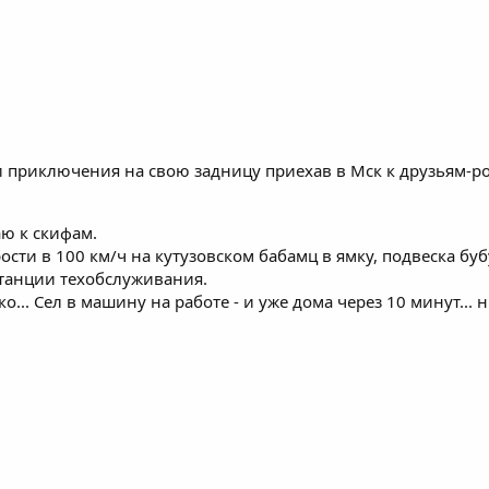
и приключения на свою задницу приехав в Мск к друзьям-род
аю к скифам.
корости в 100 км/ч на кутузовском бабамц в ямку, подвеска б
станции техобслуживания.
дко... Сел в машину на работе - и уже дома через 10 минут...