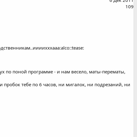
109
ственникам..иииихххааа:alco::tease:
убух по поной программе - и нам весело, маты-перематы,
 ни пробок тебе по 6 часов, ни мигалок, ни подрезаний, ни