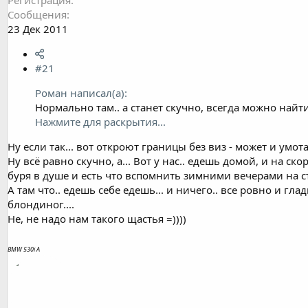
Сообщения
23 Дек 2011
#21
Роман написал(а):
Нормально там.. а станет скучно, всегда можно найт
Нажмите для раскрытия...
Ну если так... вот откроют границы без виз - может и умот
Ну всё равно скучно, а... Вот у нас.. едешь домой, и на с
буря в душе и есть что вспомнить зимними вечерами на 
А там что.. едешь себе едешь... и ничего.. все ровно и гла
блондиног....
Не, не надо нам такого щастья =))))
BMW 530i A