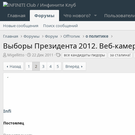
Главная
Форумы
Что нового?
Пользовател
Новые сообщения
Поиск сообщений
Главная
Форумы
Форум
Offтопик
о политике
Выборы Президента 2012. Веб-каме
А
Д
Т
Migellitto
22 Дек 2011
все кандидаты пидоры
за сталина!
в
а
е
т
т
г
Назад
1
2
3
4
5
Вперёд
о
а
и
р
н
т
а
е
ч
м
а
ы
л
а
Infi
Постоялец
Регистрация