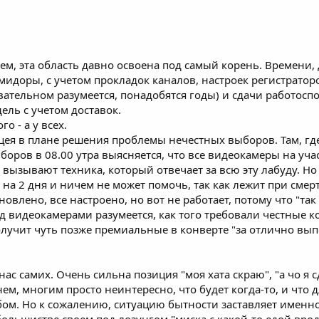
ем, эта область давно освоена под самый корень. Времени, 
идоры, с учетом прокладок каналов, настроек регистраторов
ательном разумеется, понадобятся годы) и сдачи работосп
ель с учетом доставок.
о - а у всех.
ацея в плане решения проблемы нечестных выборов. Там, где
ыборов в 08.00 утра выясняется, что все видеокамеры на уча
я, вызывают техника, который отвечает за всю эту лабуду. Н
 2 дня и ничем не может помочь, так как лежит при смерти 
овлено, все настроено, но вот не работает, потому что "так
 видеокамерами разумеется, как того требовали честные к
получит чуть позже премиальные в конверте "за отлично вы
нас самих. Очень сильна позиция "моя хата скраю", "а чо я
, многим просто неинтересно, что будет когда-то, и что дл
абом. Но к сожалению, ситуацию бытности заставляет именно 
ольшистве своем под лозунгом "миска с какой-то едой вроде 