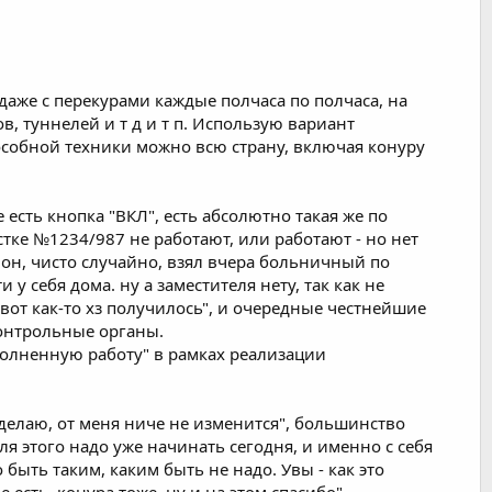
даже с перекурами каждые полчаса по полчаса, на
, туннелей и т д и т п. Использую вариант
особной техники можно всю страну, включая конуру
 есть кнопка "ВКЛ", есть абсолютно такая же по
стке №1234/987 не работают, или работают - но нет
о он, чисто случайно, взял вчера больничный по
у себя дома. ну а заместителя нету, так как не
 вот как-то хз получилось", и очередные честнейшие
онтрольные органы.
полненную работу" в рамках реализации
 сделаю, от меня ниче не изменится", большинство
я этого надо уже начинать сегодня, и именно с себя
быть таким, каким быть не надо. Увы - как это
есть, конура тоже, ну и на этом спасибо".