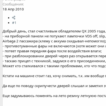
Сообщения
18 Апр 2010
#1
Добрый день, стал счастливым обладателем QX 2005 года,
- на приборной панели не потухают лампочки VDS off, slip
Airbaga 2 пассажира (клему с аккума скидывал-непомогло)
- противотуманные фары не включаются (хотя может они и
- потеет правая передняя фара после воздействия влаги;
- при разблокировании дверей через раз открывается пер
- таскаю прицеп с техникой, задумся о его присоединени
Может кто сталкивался с такими проблемами, кто что подс
Кстати на машине стоит газ, хочу снимать, т.к. им вообщ
Да еще по поводу скрипучести дверей слышал и заметил э
Еще задумываюсь поменять на лето резину летнуюю постав