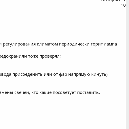
10
анели регулирования климатом периодически горит лампа
предохранили тоже проверял;
ровода присоеденить или от фар напрямую кинуть)
мены свечей, кто какие посоветует поставить.