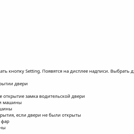
кнопку Setting. Появятся на дисплее надписи. Выбрать джо
крытии двери
дное открытие замка водительской двери
ии машины
ашины
крытия, если двери не были открыты
 фар
ины