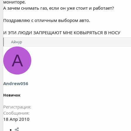
мониторе.
А зачем снимать газ, если он уже стоит и работает?
Поздравляю с отличным выбором авто.
И ЭТИ ЛЮДИ ЗАПРЕЩАЮТ МНЕ КОВЫРЯТЬСЯ В НОСУ
Р
Айнур
е
а
A
к
ц
и
и
:
Andrew056
Новичок
Регистрация
Сообщения
18 Апр 2010