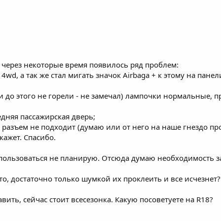
 через некоторые время появилось ряд проблем:
, 4wd, а так же стал мигать значок Airbaga + к этому на п
;
 до этого не горели - не замечал) лампочки нормальные, 
едняя пассажирская дверь;
и, разъем не подходит (думаю или от него на наше гнездо п
кажет. Спасибо.
е пользоваться не планирую. Отсюда думаю необходимость за
то, достаточно только шумкой их проклеить и все исчезнет?
ить, сейчас стоит всесезонка. Какую посоветуете на R18?