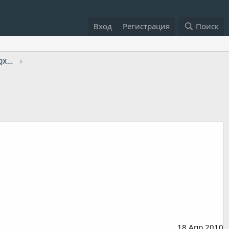
Вход
Регистрация
Поиск
Техническое обслуживание, гарантия QX80/QX56/QX4
18 Апр 2010