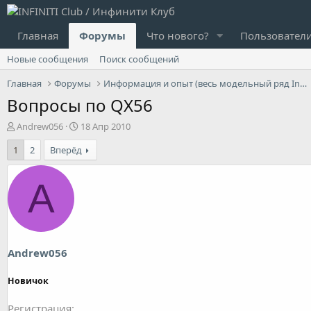
Главная
Форумы
Что нового?
Пользовател
Новые сообщения
Поиск сообщений
Главная
Форумы
Информация и опыт (весь модельный ряд Infiniti)
Вопросы по QX56
А
Д
Andrew056
18 Апр 2010
в
а
1
2
Вперёд
т
т
о
а
р
н
A
т
а
е
ч
м
а
ы
л
а
Andrew056
Новичок
Регистрация