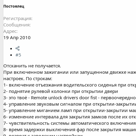
Постоялец
Регистрация
Сообщения
Адрес
19 Апр 2010
#5
Отсканить не получается.
При включенном зажигании или запущенном движке нажать 
настроек. По строкам:
1- включение отъезжания водительского сиденья при от
2- поднятие рулевой колонки при открытии двери
3- это твоё - Remote unlock drivers door fist - первоочере
4- управление звуковым сигналом при открытии-закрыт
5- управление миганием ламп при открытии-закрытии м
6- изменение интервала для закрытия замков после их от
7- чувствительность системы автоматического включения
8- время задержки выключения фар после закрытия маш
9- возврат к заводским настройкам