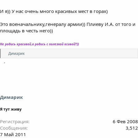
И я)) У нас очень много красивых мест в горах)
Это военачальнику,генералу армии)) Плиеву И.А. от того и
площадь в честь него))
Не родись красивой,а родись с полезной ксивой!!))
Р
Димарик
е
а
к
ц
и
и
:
Димарик
Я тут живу
Регистрация
6 Фев 2008
Сообщения
3,512
7 Май 2011