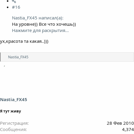
#16
Nastia_FX45 написал(а):
На уровне)) Все что хочешь))
Нажмите для раскрытия...
ух,красота та какая..)))
Р
Nastia_FX45
е
а
к
ц
и
и
:
Nastia_FX45
Я тут живу
Регистрация
28 Фев 2010
Сообщения
4,374