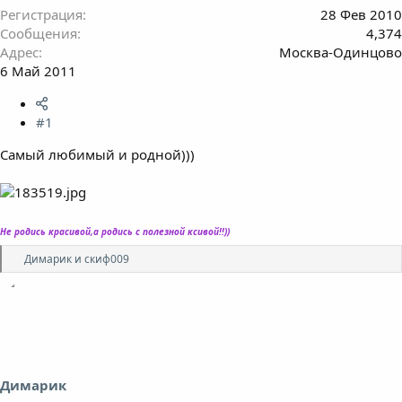
Регистрация
28 Фев 2010
Сообщения
4,374
Адрес
Москва-Одинцово
6 Май 2011
#1
Самый любимый и родной)))
Не родись красивой,а родись с полезной ксивой!!))
Р
Димарик
и
скиф009
е
а
к
ц
и
и
:
Димарик