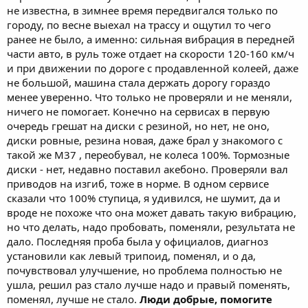
не известна, в зимнее время передвигался только по
городу, по весне выехал на трассу и ощутил то чего
ранее не было, а именно: сильная вибрация в передней
части авто, в руль тоже отдает на скорости 120-160 км/ч
и при движении по дороге с продавленной колеей, даже
не большой, машина стала держать дорогу гораздо
менее уверенно. Что только не проверяли и не меняли,
ничего не помогает. Конечно на сервисах в первую
очередь грешат на диски с резиной, но нет, не оно,
диски ровные, резина новая, даже брал у знакомого с
такой же М37 , переобувал, не колеса 100%. Тормозные
диски - нет, недавно поставил акебоно. Проверяли вал
приводов на изгиб, тоже в норме. В одном сервисе
сказали что 100% ступица, я удивился, не шумит, да и
вроде не похоже что она может давать такую вибрацию,
но что делать, надо пробовать, поменяли, результата не
дало. Последняя проба была у официалов, диагноз
установили как левый трипоид, поменял, и о да,
почувствовал улучшение, но проблема полностью не
ушла, решил раз стало лучше надо и правый поменять,
поменял, лучше не стало.
Люди добрые, помогите