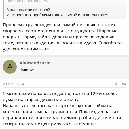
dimmon написал(а):
А шаровые не смотрел?
И не понятно, проблема только зимой или летом тоже?
Проблема круглогодичная, зимой не гоняю на таких
скоростях, соответственно и не ощущается. Шаровые
опоры в норме, сайлендблоки и прочее по ходовью
тоже, развал/схождения выводится в идеал. Спасибо за
уделенное внимание.
AleksandrBrin
A
Новичок
28 Июн 2024
#4
У меня такое началось недавно, тоже на 120 и около,
думаю на старые диски или резину
Началось после того как старые вспухшие гайки на
колесах стали самораскручиваться. Пока ездил на них,
периодически подтягивая, видимо разбил диски и они
теперь толком не центрируются на ступице.