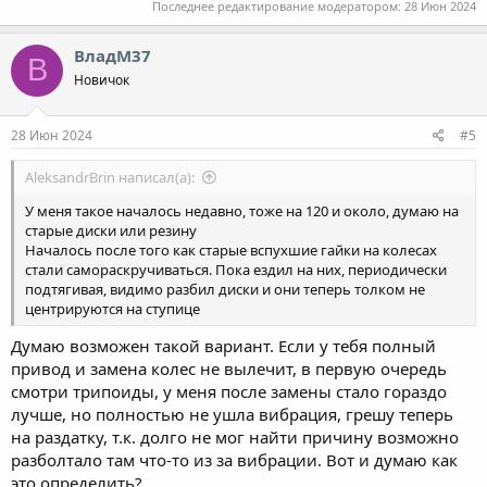
Последнее редактирование модератором:
28 Июн 2024
ВладМ37
В
Новичок
28 Июн 2024
#5
AleksandrBrin написал(а):
У меня такое началось недавно, тоже на 120 и около, думаю на
старые диски или резину
Началось после того как старые вспухшие гайки на колесах
стали самораскручиваться. Пока ездил на них, периодически
подтягивая, видимо разбил диски и они теперь толком не
центрируются на ступице
Думаю возможен такой вариант. Если у тебя полный
привод и замена колес не вылечит, в первую очередь
смотри трипоиды, у меня после замены стало гораздо
лучше, но полностью не ушла вибрация, грешу теперь
на раздатку, т.к. долго не мог найти причину возможно
разболтало там что-то из за вибрации. Вот и думаю как
это определить?