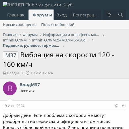
Главная
Форумы
Вход
Что нового?
Регистрация
Пользовател
Новые сообщения
Поиск сообщений
Главная
Форумы
Информация и опыт (весь модельный ряд Infiniti)
Infiniti Q70/M
Infiniti Q70/M25/M37/М56/30d - 3G
Подвеска, рулевое, тормоза Infiniti Q70/M
Вибрация на скорости 120 -
M37
160 км/ч
А
Д
ВладМ37
19 Июн 2024
в
а
т
т
ВладМ37
В
о
а
Новичок
р
н
т
а
е
ч
19 Июн 2024
#1
м
а
ы
л
Добрый день! Есть проблема с которой не могут
а
разобраться на сервисах и официалы в том числе.
Борюсь с болячкой уже около 2 лет, причина появления