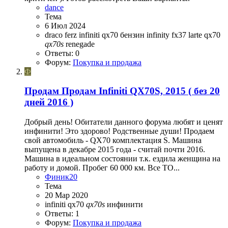
dance
Тема
6 Июл 2024
draco
ferz
infiniti qx70 бензин
infinity fx37
larte
qx70
qx70s
renegade
Ответы: 0
Форум:
Покупка и продажа
Ф
Продам
Продам Infiniti QX70S, 2015 ( без 20
дней 2016 )
Добрый день! Обитатели данного форума любят и ценят
инфинити! Это здорово! Родственные души! Продаем
свой автомобиль - QX70 комплектация S. Машина
выпущена в декабре 2015 года - считай почти 2016.
Машина в идеальном состоянии т.к. ездила женщина на
работу и домой. Пробег 60 000 км. Все ТО...
Финик20
Тема
20 Мар 2020
infiniti
qx70
qx70s
инфинити
Ответы: 1
Форум:
Покупка и продажа