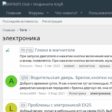
Главная
Форумы
Что нового?
Пользовате
Последняя активность
Регистрация
Главная
Теги
электроника
Глюки в магнитоле
FX (1G)
При запуске двигателя и нажатии кнопки включения маг
и вновь появляется. При нажатии кнопки включения, музык
Kisssuns
Тема
5 Авг 2023
климат
магнитола
музыка
Водительская дверь. Брелок,кнопки н
Q50
А
Доброго времени суток. Я как и многие тут за помощью. 
двери(пассажирская передняя) с брелка дёргнул её, она о
Алексей84
Тема
3 Мар 2021
#электрика
электроника
Проблемы с элетроникой EX25
EX
L
Добрый вечер, попал в небольшое дтп на своем EX25. Выб