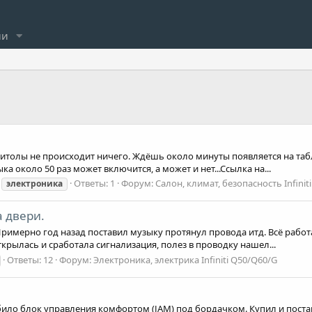
ли
нитолы не происходит ничего. Ждёшь около минуты появляется на та
а около 50 раз может включится, а может и нет...Ссылка на...
Ответы: 1
Форум:
Салон, климат, безопасность Infiniti
электроника
а двери.
Примерно год назад поставил музыку протянул провода итд. Всё работ
ткрылась и сработала сигнализация, полез в проводку нашел...
Ответы: 12
Форум:
Электроника, электрика Infiniti Q50/Q60/G
ило блок управления комфортом (JAM) под бордачком. Купил и постав