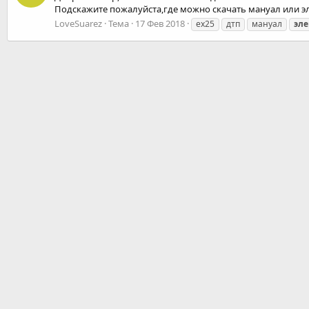
Подскажите пожалуйста,где можно скачать мануал или 
LoveSuarez
Тема
17 Фев 2018
ex25
дтп
мануал
эл