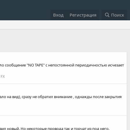
Вход
Регистрация
Поиск
бло сообщение "NO TAPE" с непостоянной периодичностью исчезает
 FX
ало на вид), сразу не обратил внимание , однажды после закрытия
ил новый. Но некоторые провода так и торчат из под него.