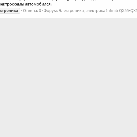
электросхемы автомобился?
Ответы: 0
Форум:
Электроника, электрика Infiniti QX55/QX
ектроника