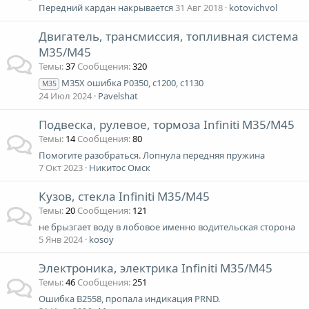
Передний кардан накрывается
31 Авг 2018
kotovichvol
Двигатель, трансмиссия, топливная система
M35/M45
Темы
37
Сообщения
320
M35X ошибка P0350, c1200, c1130
M35
24 Июл 2024
Pavelshat
Подвеска, рулевое, тормоза Infiniti M35/M45
Темы
14
Сообщения
80
Помогите разобраться. Лопнула передняя пружина
7 Окт 2023
Никитос Омск
Кузов, стекла Infiniti M35/M45
Темы
20
Сообщения
121
не брызгает воду в лобовое именно водительская сторона
5 Янв 2024
kosoy
Электроника, электрика Infiniti M35/M45
Темы
46
Сообщения
251
Ошибка B2558, пропала индикация PRND.