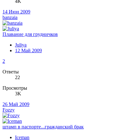
4K
14 Июн 2009
banzaia
Плавание для грудничков
Juliya
12 Май 2009
2
Ответы
22
Просмотры
3K
26 Май 2009
Fozzy
штамп в паспорте...гражданский брак
Iceman