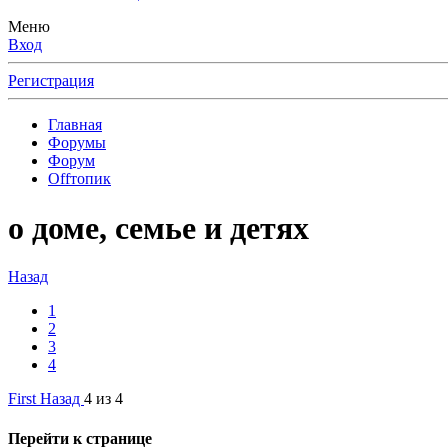
Меню
Вход
Регистрация
Главная
Форумы
Форум
Offтопик
о доме, семье и детях
Назад
1
2
3
4
First
Назад
4 из 4
Перейти к странице