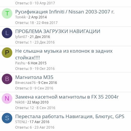
Ответы
0
10 Апр 2017
Русификация Infiniti / Nissan 2003-2007 г.
T
Ton4ik
2 Апр 2014
Ответы
18
22 Фев 2017
ПРОБЛЕМА ЗАГРУЗКИ НАВИГАЦИИ
L
lyfan07
21 Дек 2016
Ответы
1
23 Дек 2016
Не слышна музыка из колонок в задних
P
стойках!!!!
Pashu
6 Ноя 2015
Ответы
9
19 Окт 2016
Магнитола М35
В
Вячеслав76
9 Сен 2016
Ответы
0
9 Сен 2016
Замена касетной магнитолы в FX 35 2004г
N
Nik08
22 Мар 2010
Ответы
12
8 Сен 2016
Перестала работать Навигация, Блютус, GPS
S
STENLI
17 Авг 2016
Ответы
6
23 Авг 2016