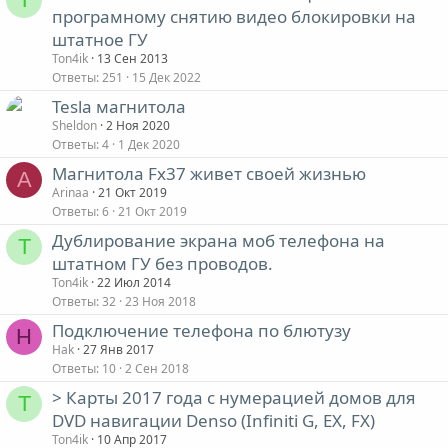
програмному снятию видео блокировки на
штатное ГУ
Ton4ik
13 Сен 2013
Ответы
251
15 Дек 2022
Tesla магнитола
Sheldon
2 Ноя 2020
Ответы
4
1 Дек 2020
Магнитола Fx37 живет своей жизнью
A
Arinaa
21 Окт 2019
Ответы
6
21 Окт 2019
Дублирование экрана моб телефона на
T
штатном ГУ без проводов.
Ton4ik
22 Июл 2014
Ответы
32
23 Ноя 2018
Подключение телефона по блютузу
H
Hak
27 Янв 2017
Ответы
10
2 Сен 2018
> Карты 2017 года с нумерацией домов для
T
DVD навигации Denso (Infiniti G, EX, FX)
Ton4ik
10 Апр 2017