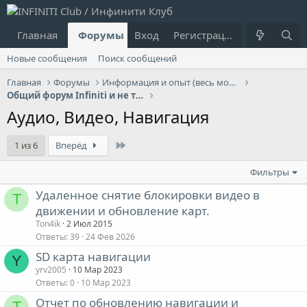
Главная
Форумы
Вход
Что нового?
Регистрация
Пользовател
Новые сообщения
Поиск сообщений
Главная
Форумы
Информация и опыт (весь модельный ряд Infiniti)
Общий форум Infiniti и не только...
Аудио, Видео, Навигация
Last
1 из 6
Вперёд
Фильтры
Удаленное снятие блокировки видео в
T
движении и обновление карт.
Ton4ik
2 Июл 2015
Ответы
39
24 Фев 2026
SD карта навигации
Y
yrv2005
10 Мар 2023
Ответы
0
10 Мар 2023
Отчет по обновлению навигации и
T