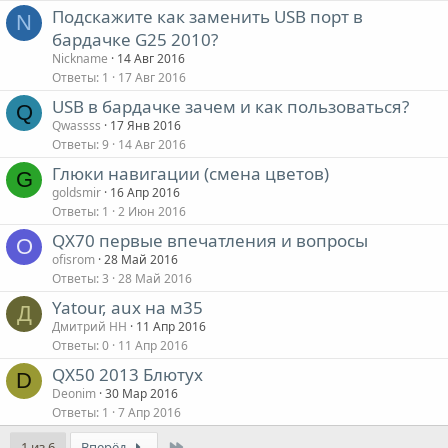
Подскажите как заменить USB порт в
N
бардачке G25 2010?
Nickname
14 Авг 2016
Ответы
1
17 Авг 2016
USB в бардачке зачем и как пользоваться?
Q
Qwassss
17 Янв 2016
Ответы
9
14 Авг 2016
Глюки навигации (смена цветов)
G
goldsmir
16 Апр 2016
Ответы
1
2 Июн 2016
QX70 первые впечатления и вопросы
O
ofisrom
28 Май 2016
Ответы
3
28 Май 2016
Yatour, aux на м35
Д
Дмитрий НН
11 Апр 2016
Ответы
0
11 Апр 2016
QX50 2013 Блютух
D
Deonim
30 Мар 2016
Ответы
1
7 Апр 2016
Last
1 из 6
Вперёд